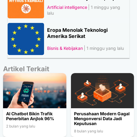
Artificial intelligence
1 minggu yang
lalu
Eropa Menolak Teknologi
Amerika Serikat
Bisnis & Kebijakan
1 minggu yang lalu
Artikel Terkait
AI Chatbot Bikin Trafik
Perusahaan Modern Gagal
Penerbitan Anjlok 96%
Mengonversi Data Jadi
Keputusan
2 bulan yang lalu
8 bulan yang lalu