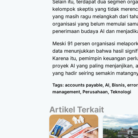
Selain itu, terdapat dua segmen org
kelompok skeptis yang tidak meren
yang masih ragu melangkah dari taha
organisasi yang belum memulai sama 
penerimaan budaya AI dan menjadikan
Meski 91 persen organisasi melapor
data menunjukkan bahwa hasil signif
Karena itu, pemimpin keuangan per
proyek AI yang paling menjanjikan,
yang hadir seiring semakin matangnya
Tags:
accounts payable
,
AI
,
Bisnis
,
error
management
,
Perusahaan
,
Teknologi
Artikel Terkait