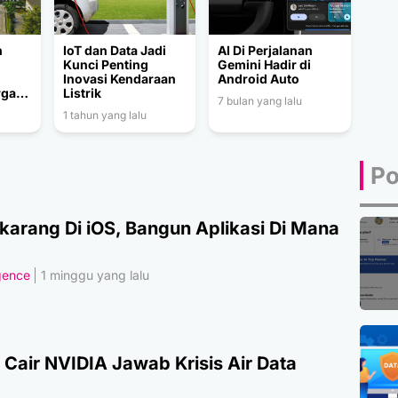
n
IoT dan Data Jadi
AI Di Perjalanan
Kunci Penting
Gemini Hadir di
Inovasi Kendaraan
Android Auto
rga
Listrik
7 bulan yang lalu
h
1 tahun yang lalu
t
rn
Po
karang Di iOS, Bangun Aplikasi Di Mana
igence
1 minggu yang lalu
 Cair NVIDIA Jawab Krisis Air Data