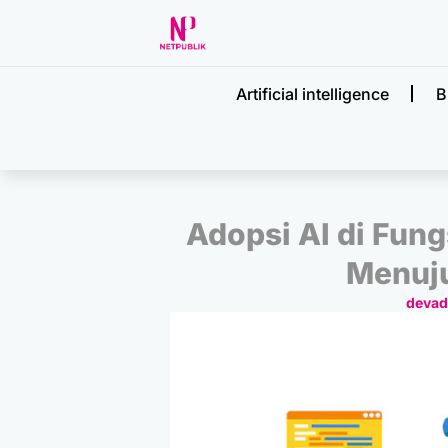
Artificial intelligence
B
Adopsi AI di Fun
Menuj
deva