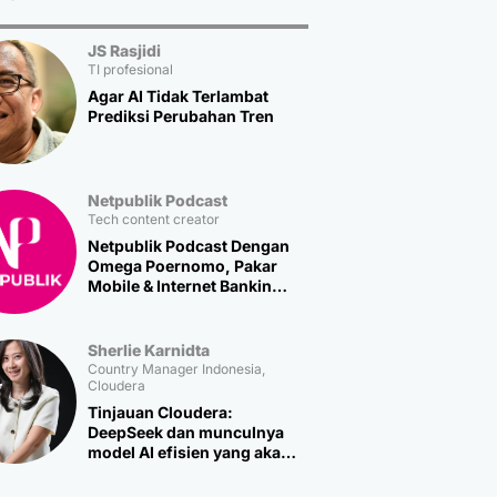
JS Rasjidi
TI profesional
Agar AI Tidak Terlambat
Prediksi Perubahan Tren
Netpublik Podcast
Tech content creator
Netpublik Podcast Dengan
Omega Poernomo, Pakar
Mobile & Internet Banking
Multipolar Technology
Sherlie Karnidta
Country Manager Indonesia,
Cloudera
Tinjauan Cloudera:
DeepSeek dan munculnya
model AI efisien yang akan
memicu lebih banyak
inovasi baru