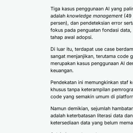
Tiga kasus penggunaan AI yang pali
adalah
knowledge management
(49 
persen), dan pendeteksian error ser
fokus pada penguatan fondasi data, ef
tahap awal adopsi.
Di luar itu, terdapat use case berdam
sangat menjanjikan, terutama code g
merupakan kasus penggunaan AI den
keuangan.
Pendekatan ini memungkinkan staf k
khusus tanpa keterampilan pemrogr
code yang semakin umum di platfor
Namun demikian, sejumlah hambatan
adalah keterbatasan literasi data dan
ketersediaan data yang belum mema