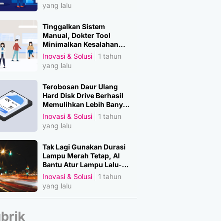
yang lalu
Tinggalkan Sistem
Manual, Dokter Tool
Minimalkan Kesalahan
Manusia
Inovasi & Solusi
1 tahun
yang lalu
Terobosan Daur Ulang
Hard Disk Drive Berhasil
Memulihkan Lebih Banyak
Material Penting
Inovasi & Solusi
1 tahun
yang lalu
Tak Lagi Gunakan Durasi
Lampu Merah Tetap, AI
Bantu Atur Lampu Lalu-
Lintas
Inovasi & Solusi
1 tahun
yang lalu
brik