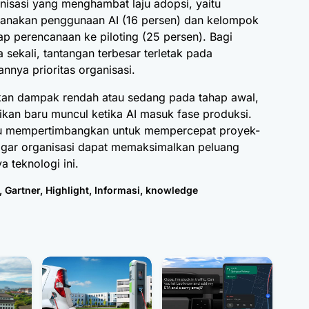
anisasi yang menghambat laju adopsi, yaitu
canakan penggunaan AI (16 persen) dan kelompok
p perencanaan ke piloting (25 persen). Bagi
sekali, tantangan terbesar terletak pada
nya prioritas organisasi.
kan dampak rendah atau sedang pada tahap awal,
ikan baru muncul ketika AI masuk fase produksi.
lu mempertimbangkan untuk mempercepat proyek-
 agar organisasi dapat memaksimalkan peluang
 teknologi ini.
,
Gartner
,
Highlight
,
Informasi
,
knowledge