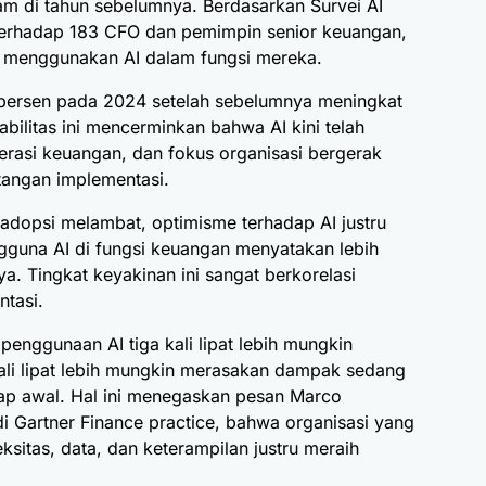
ajam di tahun sebelumnya. Berdasarkan Survei AI
terhadap 183 CFO dan pemimpin senior keuangan,
h menggunakan AI dalam fungsi mereka.
8 persen pada 2024 setelah sebelumnya meningkat
abilitas ini mencerminkan bahwa AI kini telah
asi keuangan, dan fokus organisasi bergerak
tangan implementasi.
dopsi melambat, optimisme terhadap AI justru
guna AI di fungsi keuangan menyatakan lebih
a. Tingkat keyakinan ini sangat berkorelasi
ntasi.
penggunaan AI tiga kali lipat lebih mungkin
li lipat lebih mungkin merasakan dampak sedang
ap awal. Hal ini menegaskan pesan Marco
di Gartner Finance practice, bahwa organisasi yang
sitas, data, dan keterampilan justru meraih