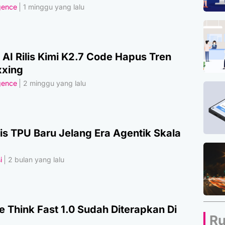
igence
1 minggu yang lalu
AI Rilis Kimi K2.7 Code Hapus Tren
xing
igence
2 minggu yang lalu
lis TPU Baru Jelang Era Agentik Skala
i
2 bulan yang lalu
e Think Fast 1.0 Sudah Diterapkan Di
Ru