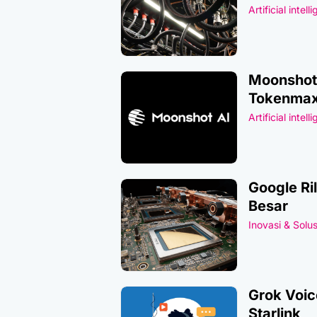
Artificial intell
Moonshot 
Tokenmax
Artificial intell
Google Ri
Besar
Inovasi & Solus
Grok Voic
Starlink