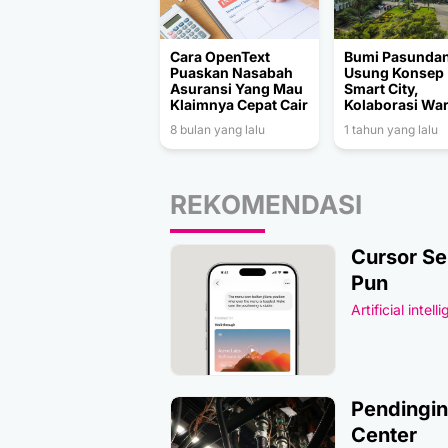
Cara OpenText
Bumi Pasunda
Puaskan Nasabah
Usung Konsep
Asuransi Yang Mau
Smart City,
Klaimnya Cepat Cair
Kolaborasi Wa
dan Pemerinta
8 bulan yang lalu
1 tahun yang lalu
Jadi Kunci Bua
Kota Bandung
Semakin Mode
REKOMENDASI
Cursor Se
Pun
Artificial intell
Pendingin
Center