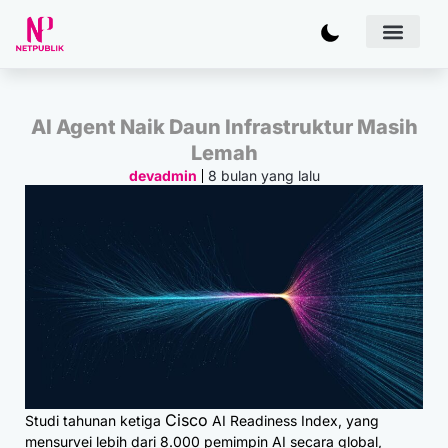
Artificial
Bisnis & 
Inovasi & Solu
IT Inf
AI Agent Naik Daun Infrastruktur Masih
Lemah
8 bulan yang lalu
devadmin
Cisco
Studi tahunan ketiga
AI Readiness Index, yang
mensurvei lebih dari 8.000 pemimpin AI secara global,