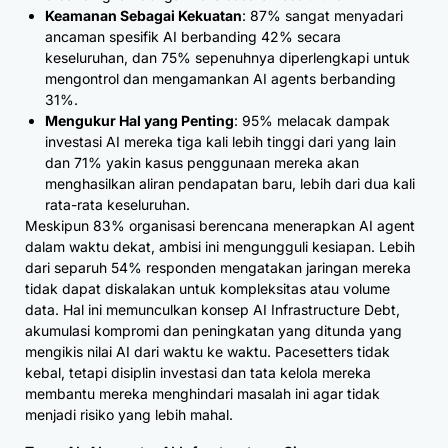
Keamanan Sebagai Kekuatan
: 87% sangat menyadari
ancaman spesifik AI berbanding 42% secara
keseluruhan, dan 75% sepenuhnya diperlengkapi untuk
mengontrol dan mengamankan AI agents berbanding
31%.
Mengukur Hal yang Penting
: 95% melacak dampak
investasi AI mereka tiga kali lebih tinggi dari yang lain
dan 71% yakin kasus penggunaan mereka akan
menghasilkan aliran pendapatan baru, lebih dari dua kali
rata-rata keseluruhan.
Meskipun 83% organisasi berencana menerapkan AI agent
dalam waktu dekat, ambisi ini mengungguli kesiapan. Lebih
dari separuh 54% responden mengatakan jaringan mereka
tidak dapat diskalakan untuk kompleksitas atau volume
data. Hal ini memunculkan konsep AI Infrastructure Debt,
akumulasi kompromi dan peningkatan yang ditunda yang
mengikis nilai AI dari waktu ke waktu. Pacesetters tidak
kebal, tetapi disiplin investasi dan tata kelola mereka
membantu mereka menghindari masalah ini agar tidak
menjadi risiko yang lebih mahal.