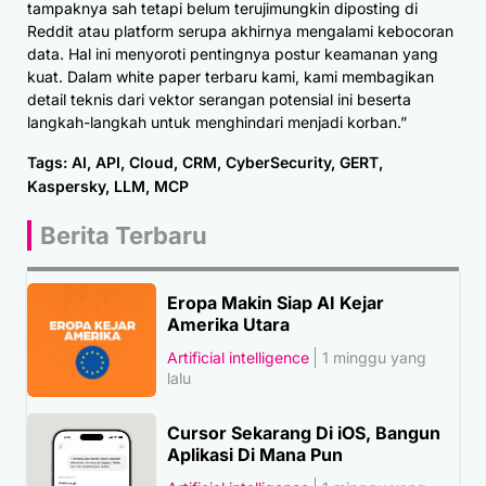
tampaknya sah tetapi belum terujimungkin diposting di
Reddit atau platform serupa akhirnya mengalami kebocoran
data. Hal ini menyoroti pentingnya postur keamanan yang
kuat. Dalam white paper terbaru kami, kami membagikan
detail teknis dari vektor serangan potensial ini beserta
langkah-langkah untuk menghindari menjadi korban.”
Tags:
AI
,
API
,
Cloud
,
CRM
,
CyberSecurity
,
GERT
,
Kaspersky
,
LLM
,
MCP
Berita Terbaru
Eropa Makin Siap AI Kejar
Amerika Utara
Artificial intelligence
1 minggu yang
lalu
Cursor Sekarang Di iOS, Bangun
Aplikasi Di Mana Pun