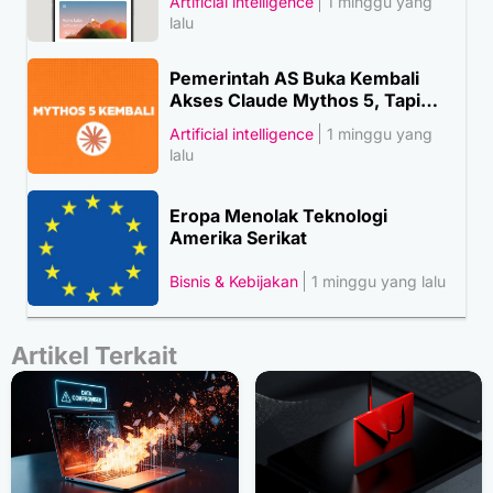
Artificial intelligence
1 minggu yang
lalu
Pemerintah AS Buka Kembali
Akses Claude Mythos 5, Tapi…
Artificial intelligence
1 minggu yang
lalu
Eropa Menolak Teknologi
Amerika Serikat
Bisnis & Kebijakan
1 minggu yang lalu
Artikel Terkait