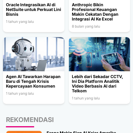
Oracle Integrasikan AI di
Anthropic Bikin
NetSuite untuk Perkuat Lini
Profesional Keuangan
Bisnis
Makin Cekatan Dengan
Integrasi AI Ke Excel
1 tahun yang lalu
8 bulan yang lalu
Agen AI Tawarkan Harapan
Lebih dari Sekadar CCTV,
Baru di Tengah Krisis
Ini Dia Platform Analitik
Kepercayaan Konsumen
Video Berbasis AI dari
Telkom
1 tahun yang lalu
1 tahun yang lalu
REKOMENDASI
Eropa Makin Siap AI Kejar Amerika