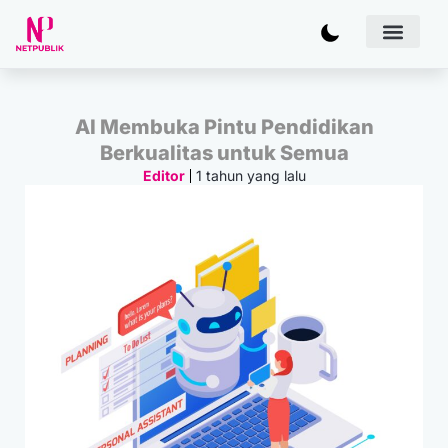
Artificial
Bisnis & 
Inovasi & Solu
IT Inf
AI Membuka Pintu Pendidikan
Berkualitas untuk Semua
1 tahun yang lalu
Editor