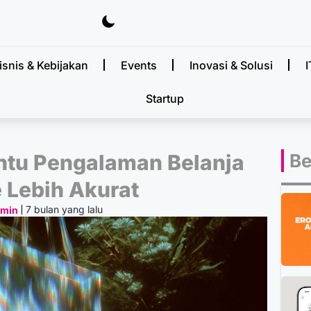
isnis & Kebijakan
Events
Inovasi & Solusi
I
Startup
antu Pengalaman Belanja
Be
 Lebih Akurat
7 bulan yang lalu
dmin