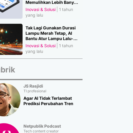
Memulihkan Lebih Banyak
Material Penting
Inovasi & Solusi
1 tahun
yang lalu
Tak Lagi Gunakan Durasi
Lampu Merah Tetap, AI
Bantu Atur Lampu Lalu-
Lintas
Inovasi & Solusi
1 tahun
yang lalu
brik
JS Rasjidi
TI profesional
Agar AI Tidak Terlambat
Prediksi Perubahan Tren
Netpublik Podcast
Tech content creator