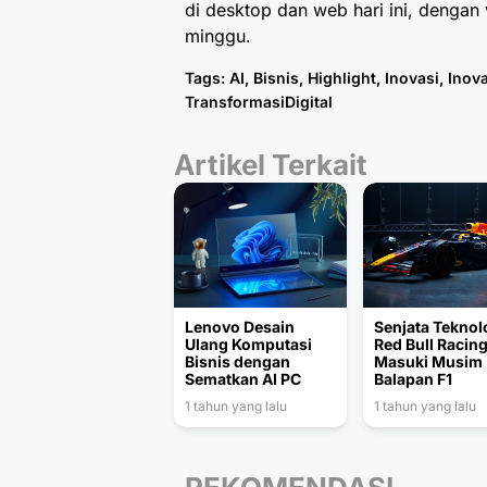
di desktop dan web hari ini, denga
minggu.
Tags:
AI
,
Bisnis
,
Highlight
,
Inovasi
,
Inova
TransformasiDigital
Artikel Terkait
Lenovo Desain
Senjata Teknol
Ulang Komputasi
Red Bull Racin
Bisnis dengan
Masuki Musim
Sematkan AI PC
Balapan F1
1 tahun yang lalu
1 tahun yang lalu