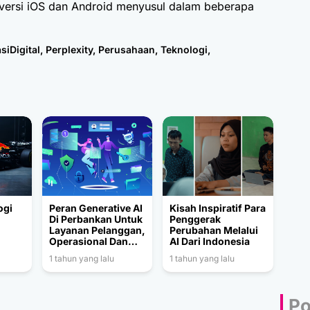
n versi iOS dan Android menyusul dalam beberapa
siDigital
,
Perplexity
,
Perusahaan
,
Teknologi
,
ogi
Peran Generative AI
Kisah Inspiratif Para
g
Di Perbankan Untuk
Penggerak
Layanan Pelanggan,
Perubahan Melalui
Operasional Dan
AI Dari Indonesia
Keamanan
1 tahun yang lalu
1 tahun yang lalu
Po