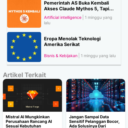
Pemerintah AS Buka Kembali
Akses Claude Mythos 5, Tapi…
Artificial intelligence
1 minggu yang
lalu
Eropa Menolak Teknologi
Amerika Serikat
Bisnis & Kebijakan
1 minggu yang lalu
Artikel Terkait
Mistral AI Mungkinkan
Jangan Sampai Data
Perusahaan Rancang AI
Sensitif Pelanggan Bocor,
Sesuai Kebutuhan
Ada Solusinya Dari