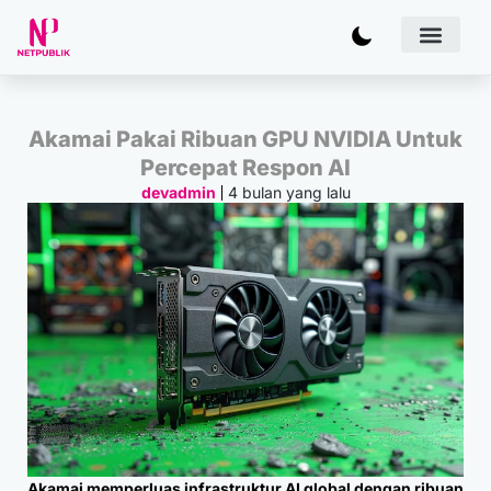
Artificial
Bisnis & 
Inovasi & Solu
IT Inf
Akamai Pakai Ribuan GPU NVIDIA Untuk
Percepat Respon AI
4 bulan yang lalu
devadmin
Akamai memperluas infrastruktur AI global dengan ribuan