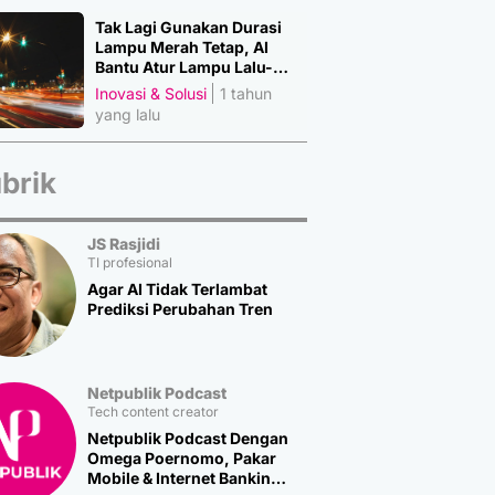
Tak Lagi Gunakan Durasi
Lampu Merah Tetap, AI
Bantu Atur Lampu Lalu-
Lintas
Inovasi & Solusi
1 tahun
yang lalu
brik
JS Rasjidi
TI profesional
Agar AI Tidak Terlambat
Prediksi Perubahan Tren
Netpublik Podcast
Tech content creator
Netpublik Podcast Dengan
Omega Poernomo, Pakar
Mobile & Internet Banking