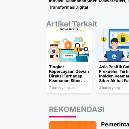
Inovasi
,
KeamananSiber
,
MalwareAlert
,
TransformasiDigital
Artikel Terkait
Tingkat
Asia Pasifik Ca
Kepercayaan Dewan
Frekuensi Tert
Direksi Terhadap
Insiden Keama
Keamanan Siber
Siber Akibat Fa
Menurut Survei
Manusia
7 bulan yang lalu
3 bulan yang lalu
REKOMENDASI
Pemerinta