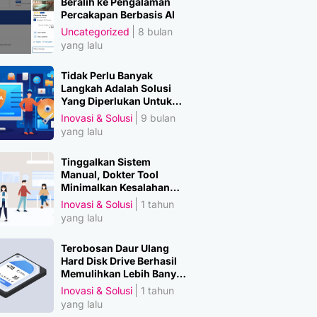
Beralih ke Pengalaman
Percakapan Berbasis AI
Uncategorized
8 bulan
yang lalu
Tidak Perlu Banyak
Langkah Adalah Solusi
Yang Diperlukan Untuk
Amankan Data
Inovasi & Solusi
9 bulan
yang lalu
Tinggalkan Sistem
Manual, Dokter Tool
Minimalkan Kesalahan
Manusia
Inovasi & Solusi
1 tahun
yang lalu
Terobosan Daur Ulang
Hard Disk Drive Berhasil
Memulihkan Lebih Banyak
Material Penting
Inovasi & Solusi
1 tahun
yang lalu