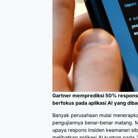
Gartner memprediksi 50% respons 
berfokus pada aplikasi AI yang dib
Banyak perusahaan mulai menerapkan
pengujiannya benar-benar matang. M
upaya respons insiden keamanan sib
melibatkan aplikasi AI kustom pada 