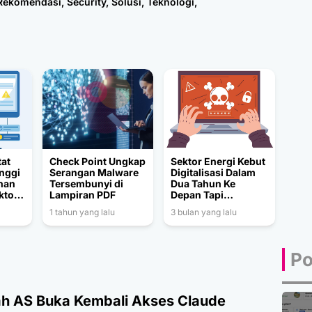
Rekomendasi
,
Security
,
Solusi
,
Teknologi
,
tat
Check Point Ungkap
Sektor Energi Kebut
inggi
Serangan Malware
Digitalisasi Dalam
nan
Tersembunyi di
Dua Tahun Ke
ktor
Lampiran PDF
Depan Tapi
Ancaman Siber
1 tahun yang lalu
3 bulan yang lalu
Menghadang
Po
h AS Buka Kembali Akses Claude