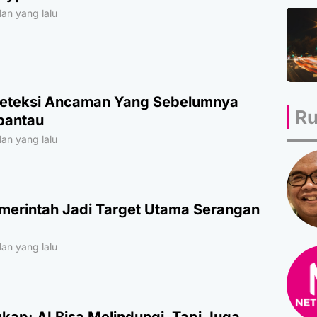
an yang lalu
Deteksi Ancaman Yang Sebelumnya
Ru
pantau
an yang lalu
merintah Jadi Target Utama Serangan
an yang lalu