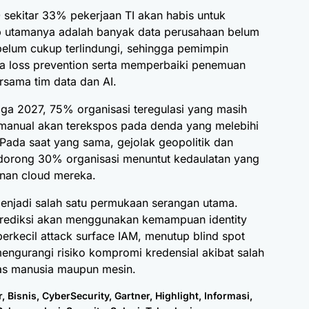
sekitar 33% pekerjaan TI akan habis untuk
b utamanya adalah banyak data perusahaan belum
n belum cukup terlindungi, sehingga pemimpin
 loss prevention serta memperbaiki penemuan
rsama tim data dan AI.
a 2027, 75% organisasi teregulasi yang masih
manual akan terekspos pada denda yang melebihi
Pada saat yang sama, gejolak geopolitik dan
endorong 30% organisasi menuntut kedaulatan yang
anan cloud mereka.
 menjadi salah satu permukaan serangan utama.
rediksi akan menggunakan kemampuan identity
mperkecil attack surface IAM, menutup blind spot
 mengurangi risiko kompromi kredensial akibat salah
tas manusia maupun mesin.
r
,
Bisnis
,
CyberSecurity
,
Gartner
,
Highlight
,
Informasi
,