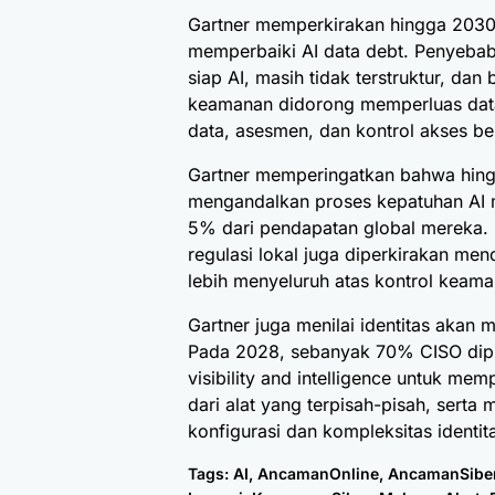
Gartner memperkirakan hingga 2030 
memperbaiki AI data debt. Penyeba
siap AI, masih tidak terstruktur, da
keamanan didorong memperluas data
data, asesmen, dan kontrol akses be
Gartner memperingatkan bahwa hingg
mengandalkan proses kepatuhan AI 
5% dari pendapatan global mereka. 
regulasi lokal juga diperkirakan m
lebih menyeluruh atas kontrol keam
Gartner juga menilai identitas akan
Pada 2028, sebanyak 70% CISO dip
visibility and intelligence untuk me
dari alat yang terpisah-pisah, serta
konfigurasi dan kompleksitas identi
Tags:
AI
,
AncamanOnline
,
AncamanSibe