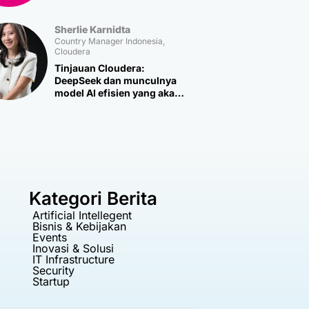
Multipolar Technology
Sherlie Karnidta
Country Manager Indonesia,
Cloudera
Tinjauan Cloudera:
DeepSeek dan munculnya
model AI efisien yang akan
memicu lebih banyak
inovasi baru
Kategori Berita
Artificial Intellegent
Bisnis & Kebijakan
Events
Inovasi & Solusi
IT Infrastructure
Security
Startup