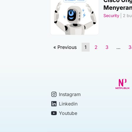
Cisco Ung
Menyera
Security
2 bul
« Previous
1
2
3
…
3
Instagram
Linkedin
Youtube