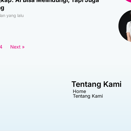
kap: AI Bisa Melindungi, Tapi Juga
ng
an yang lalu
4
Next »
Tentang Kami
Home
Tentang Kami