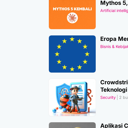
Mythos 5
Artificial intell
Eropa Men
Bisnis & Kebij
Crowdstri
Teknologi
Security
2 bul
Aplikasi 