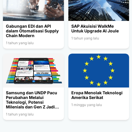
Gabungan EDI dan API
SAP Akuisisi WalkMe
dalam Otomatisasi Supply
Untuk Upgrade AI Joule
Chain Modern
1 tahun yang lalu
1 tahun yang lalu
Samsung dan UNDP Pacu
Eropa Menolak Teknologi
Perubahan Melalui
Amerika Serikat
Teknologi, Potensi
1 minggu yang lalu
Milenials dan Gen Z Jadi
Kunci
1 tahun yang lalu