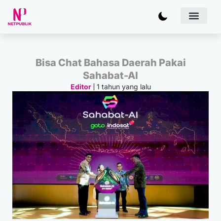
Artificial
Bisnis & 
Inovasi & Solu
IT Inf
Bisa Chat Bahasa Daerah Pakai
Sahabat-AI
1 tahun yang lalu
Editor