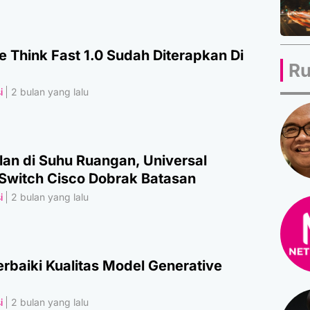
e Think Fast 1.0 Sudah Diterapkan Di
Ru
i
2 bulan yang lalu
alan di Suhu Ruangan, Universal
Switch Cisco Dobrak Batasan
i
2 bulan yang lalu
rbaiki Kualitas Model Generative
i
2 bulan yang lalu