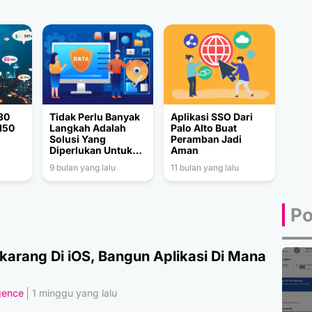
30
Tidak Perlu Banyak
Aplikasi SSO Dari
150
Langkah Adalah
Palo Alto Buat
Solusi Yang
Peramban Jadi
Diperlukan Untuk
Aman
Amankan Data
9 bulan yang lalu
11 bulan yang lalu
Po
karang Di iOS, Bangun Aplikasi Di Mana
igence
1 minggu yang lalu