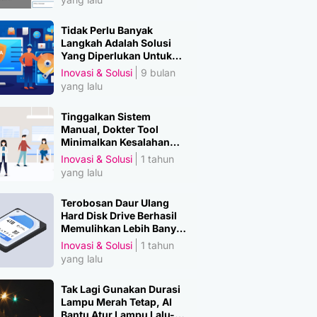
Tidak Perlu Banyak
Langkah Adalah Solusi
Yang Diperlukan Untuk
Amankan Data
Inovasi & Solusi
9 bulan
yang lalu
Tinggalkan Sistem
Manual, Dokter Tool
Minimalkan Kesalahan
Manusia
Inovasi & Solusi
1 tahun
yang lalu
Terobosan Daur Ulang
Hard Disk Drive Berhasil
Memulihkan Lebih Banyak
Material Penting
Inovasi & Solusi
1 tahun
yang lalu
Tak Lagi Gunakan Durasi
Lampu Merah Tetap, AI
Bantu Atur Lampu Lalu-