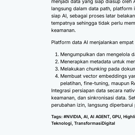
menjadi data yang siap diasup oleh
langsung dalam data path, platform i
siap AI, sebagai proses latar belaka
tempatnya sehingga tidak perlu me
keamanan.
Platform data AI menjalankan empa
Mengumpulkan dan mengelola da
Menerapkan metadata untuk mema
Melakukan
chunking
pada dokume
Membuat vector embeddings yan
pelatihan, fine-tuning, maupun R
Integrasi persiapan data secara nat
keamanan, dan sinkronisasi data. Se
perubahan izin, langsung diperbarui
Tags:
#NVIDIA
,
AI
,
AI AGENT
,
GPU
,
Highl
Teknologi
,
TransformasiDigital