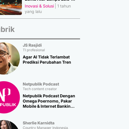
Lintas
Inovasi & Solusi
1 tahun
yang lalu
brik
JS Rasjidi
TI profesional
Agar AI Tidak Terlambat
Prediksi Perubahan Tren
Netpublik Podcast
Tech content creator
Netpublik Podcast Dengan
Omega Poernomo, Pakar
Mobile & Internet Banking
Multipolar Technology
Sherlie Karnidta
Country Manager Indonesia,