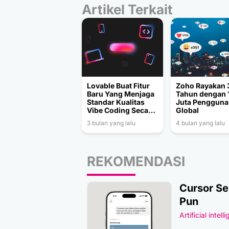
Artikel Terkait
Lovable Buat Fitur
Zoho Rayakan 
Baru Yang Menjaga
Tahun dengan 
Standar Kualitas
Juta Pengguna
Vibe Coding Secara
Global
Otomatis
3 bulan yang lalu
4 bulan yang lalu
REKOMENDASI
Cursor Se
Pun
Artificial intell