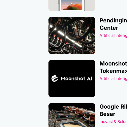
Pendingin
Center
Artificial intell
Moonshot 
Tokenmax
Artificial intell
Google Ri
Besar
Inovasi & Solus