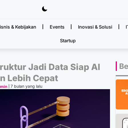
isnis & Kebijakan
Events
Inovasi & Solusi
I
Startup
ruktur Jadi Data Siap AI
Be
n Lebih Cepat
7 bulan yang lalu
dmin