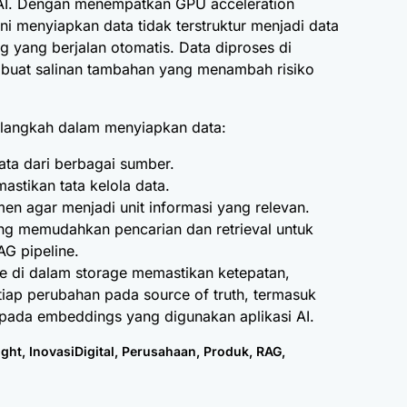
 AI. Dengan menempatkan GPU acceleration
ni menyiapkan data tidak terstruktur menjadi data
ng yang berjalan otomatis. Data diproses di
mbuat salinan tambahan yang menambah risiko
t langkah dalam menyiapkan data:
ta dari berbagai sumber.
stikan tata kelola data.
n agar menjadi unit informasi yang relevan.
g memudahkan pencarian dan retrieval untuk
AG pipeline.
ive di dalam storage memastikan ketepatan,
tiap perubahan pada source of truth, termasuk
 pada embeddings yang digunakan aplikasi AI.
ight
,
InovasiDigital
,
Perusahaan
,
Produk
,
RAG
,