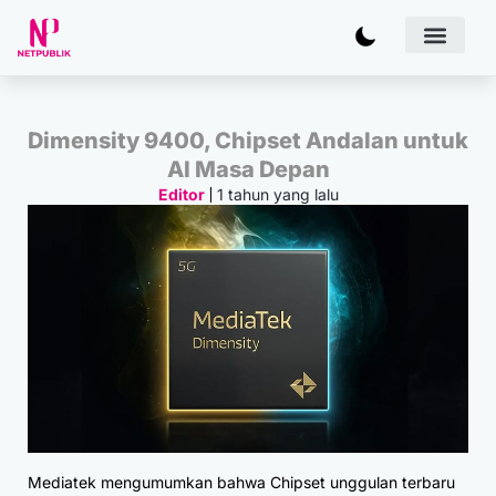
Artificial
Bisnis & 
Inovasi & Solu
IT Inf
Dimensity 9400, Chipset Andalan untuk
AI Masa Depan
1 tahun yang lalu
Editor
Mediatek mengumumkan bahwa Chipset unggulan terbaru