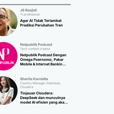
JS Rasjidi
TI profesional
Agar AI Tidak Terlambat
Prediksi Perubahan Tren
Netpublik Podcast
Tech content creator
Netpublik Podcast Dengan
Omega Poernomo, Pakar
Mobile & Internet Banking
Multipolar Technology
Sherlie Karnidta
Country Manager Indonesia,
Cloudera
Tinjauan Cloudera:
DeepSeek dan munculnya
model AI efisien yang akan
memicu lebih banyak
inovasi baru