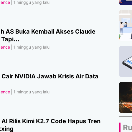
igence
1 minggu yang lalu
h AS Buka Kembali Akses Claude
, Tapi…
igence
1 minggu yang lalu
 Cair NVIDIA Jawab Krisis Air Data
igence
1 minggu yang lalu
AI Rilis Kimi K2.7 Code Hapus Tren
Ru
xing