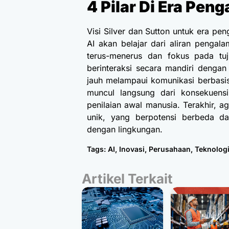
4 Pilar Di Era Pen
Visi Silver dan Sutton untuk era p
AI akan belajar dari aliran penga
terus-menerus dan fokus pada tuj
berinteraksi secara mandiri denga
jauh melampaui komunikasi berbasis
muncul langsung dari konsekuens
penilaian awal manusia. Terakhir,
unik, yang berpotensi berbeda dar
dengan lingkungan.
Tags:
AI
,
Inovasi
,
Perusahaan
,
Teknolog
Artikel Terkait