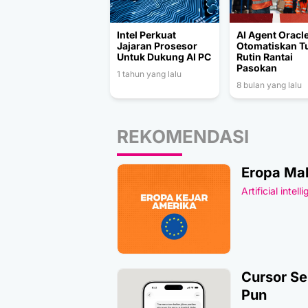
Intel Perkuat
AI Agent Oracl
Jajaran Prosesor
Otomatiskan T
Untuk Dukung AI PC
Rutin Rantai
Pasokan
1 tahun yang lalu
8 bulan yang lalu
REKOMENDASI
Eropa Mak
Artificial intell
Cursor Se
Pun