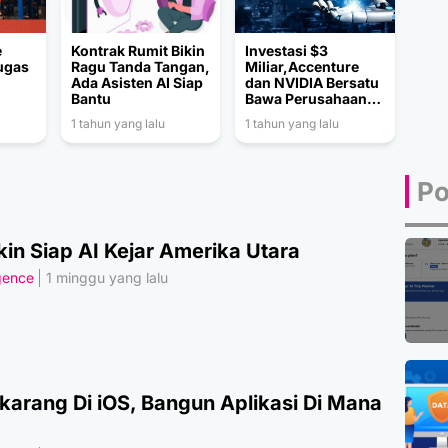
e
Kontrak Rumit Bikin
Investasi $3
ugas
Ragu Tanda Tangan,
Miliar,Accenture
Ada Asisten AI Siap
dan NVIDIA Bersatu
Bantu
Bawa Perusahaan
Menuju Era AI
1 tahun yang lalu
1 tahun yang lalu
Po
in Siap AI Kejar Amerika Utara
igence
1 minggu yang lalu
karang Di iOS, Bangun Aplikasi Di Mana