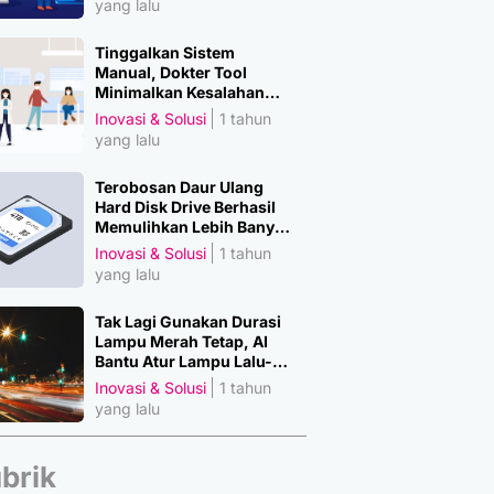
yang lalu
Tinggalkan Sistem
Manual, Dokter Tool
Minimalkan Kesalahan
Manusia
Inovasi & Solusi
1 tahun
yang lalu
Terobosan Daur Ulang
Hard Disk Drive Berhasil
Memulihkan Lebih Banyak
Material Penting
Inovasi & Solusi
1 tahun
yang lalu
Tak Lagi Gunakan Durasi
Lampu Merah Tetap, AI
Bantu Atur Lampu Lalu-
Lintas
Inovasi & Solusi
1 tahun
yang lalu
brik