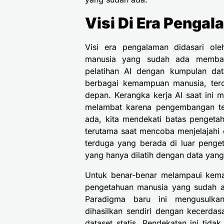
Visi Di Era Penga
Visi era pengalaman didasari ol
manusia yang sudah ada membata
pelatihan AI dengan kumpulan dat
berbagai kemampuan manusia, tero
depan. Kerangka kerja AI saat ini m
melambat karena pengembangan ter
ada, kita mendekati batas pengetah
terutama saat mencoba menjelajahi
terduga yang berada di luar penget
yang hanya dilatih dengan data yan
Untuk benar-benar melampaui kemam
pengetahuan manusia yang sudah 
Paradigma baru ini mengusulk
dihasilkan sendiri dengan kecerda
dataset statis. Pendekatan ini tida