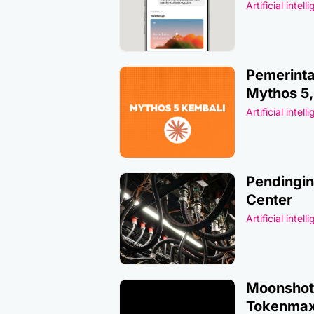
Artificial intell
Pemerinta
Mythos 5
Artificial intell
Pendingin
Center
Artificial intell
Moonshot 
Tokenmax