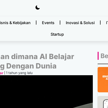
isnis & Kebijakan
Events
Inovasi & Solusi
I
Startup
an dimana AI Belajar
Be
g Dengan Dunia
1 tahun yang lalu
or