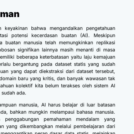
laman
eh keyakinan bahwa mengandalkan pengetahuan
si potensi kecerdasan buatan (AI). Meskipun
a buatan manusia telah memungkinkan replikasi
bosan signifikan lainnya masih menanti di masa
emiliki beberapa keterbatasan yaitu laju kemajuan
lalu bergantung pada dataset statis yang sudah
uan yang dapat diekstraksi dari dataset tersebut,
 domain baru yang kritis, dan banyak wawasan tak
ahuan kolektif kita belum terakses oleh sistem AI
g sudah ada.
puan manusia, AI harus belajar di luar batasan
ada, bahkan mungkin melampaui bahasa manusia.
an penggabungan pemahaman mendalam yang
san yang dikembangkan melalui pembelajaran dari
k menggantikan peran dasar data statis, melainkan