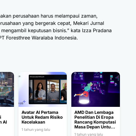
gunakan perusahaan harus melampaui zaman,
rusahaan yang bergerak cepat, Mekari Jurnal
mengambil keputusan bisnis.” kata Izza Pradana
PT Foresthree Waralaba Indonesia.
Avatar AI Pertama
AMD Dan Lembaga
i
Untuk Redam Risiko
Penelitian Di Eropa
m AI
Kecelakaan
Rancang Komputasi
Masa Depan Untuk
1 tahun yang lalu
AI Yang Makin
1 tahun yang lalu