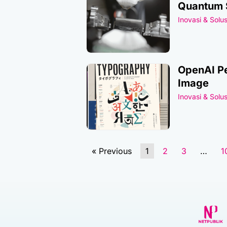
Quantum 
Inovasi & Solus
OpenAI Pe
Image
Inovasi & Solus
« Previous
1
2
3
…
1