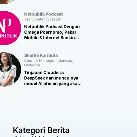
Netpublik Podcast
Tech content creator
Netpublik Podcast Dengan
Omega Poernomo, Pakar
Mobile & Internet Banking
Multipolar Technology
Sherlie Karnidta
Country Manager Indonesia,
Cloudera
Tinjauan Cloudera:
DeepSeek dan munculnya
model AI efisien yang akan
memicu lebih banyak
inovasi baru
Kategori Berita