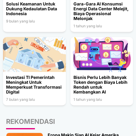
Solusi Keamanan Untuk
Gara-Gara AI Konsumsi
Dukung Kedaulatan Data
Energi Data Center Melejit,
Indonesia
Biaya Operasional
Melonjak
9 bulan yang lalu
1 tahun yang lalu
Investasi TI Pemerintah
Bisnis Perlu Lebih Banyak
Meningkat Untuk
Token dengan Biaya Lebih
Memperkuat Transformasi
Rendah untuk
Digital
Kembangkan AI
7 bulan yang lalu
1 tahun yang lalu
REKOMENDASI
Eropa Makin Siap AI Kejar Amerika