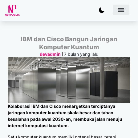
Artificial
Bisnis & 
Inovasi & Solu
IT Inf
IBM dan Cisco Bangun Jaringan
Komputer Kuantum
7 bulan yang lalu
devadmin
Kolaborasi IBM dan Cisco menargetkan terciptanya
jaringan komputer kuantum skala besar dan tahan
kesalahan pada awal 2030-an, membuka jalan menuju
internet komputasi kuantum.
Satu komputer kuantum memiliki potensi besar, tetapi