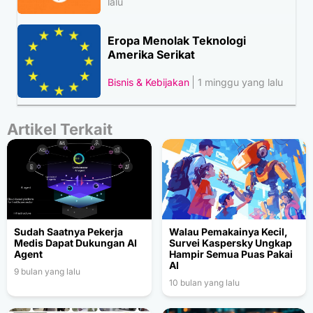
lalu
Eropa Menolak Teknologi
Amerika Serikat
Bisnis & Kebijakan
1 minggu yang lalu
Artikel Terkait
Sudah Saatnya Pekerja
Walau Pemakainya Kecil,
Medis Dapat Dukungan AI
Survei Kaspersky Ungkap
Agent
Hampir Semua Puas Pakai
AI
9 bulan yang lalu
10 bulan yang lalu