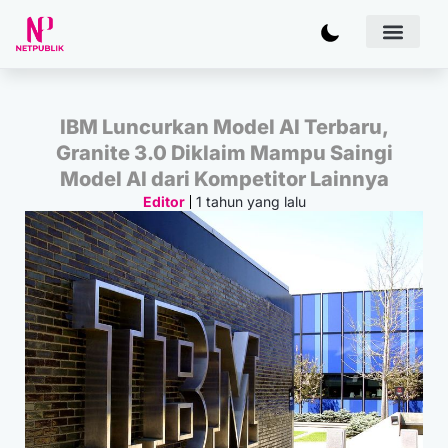
Artificial
Bisnis & 
Inovasi & Solu
IT Inf
IBM Luncurkan Model AI Terbaru,
Granite 3.0 Diklaim Mampu Saingi
Model AI dari Kompetitor Lainnya
1 tahun yang lalu
Editor