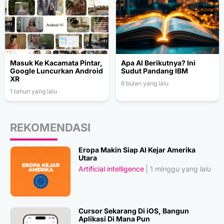
Masuk Ke Kacamata Pintar,
Apa AI Berikutnya? Ini
Google Luncurkan Android
Sudut Pandang IBM
XR
6 bulan yang lalu
1 tahun yang lalu
REKOMENDASI
Eropa Makin Siap AI Kejar Amerika
Utara
Artificial intelligence
1 minggu yang lalu
Cursor Sekarang Di iOS, Bangun
Aplikasi Di Mana Pun