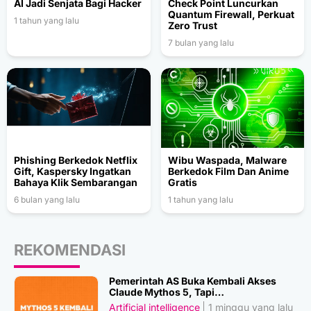
AI Jadi Senjata Bagi Hacker
Check Point Luncurkan
Quantum Firewall, Perkuat
1 tahun yang lalu
Zero Trust
7 bulan yang lalu
Phishing Berkedok Netflix
Wibu Waspada, Malware
Gift, Kaspersky Ingatkan
Berkedok Film Dan Anime
Bahaya Klik Sembarangan
Gratis
6 bulan yang lalu
1 tahun yang lalu
REKOMENDASI
Pemerintah AS Buka Kembali Akses
Claude Mythos 5, Tapi…
Artificial intelligence
1 minggu yang lalu