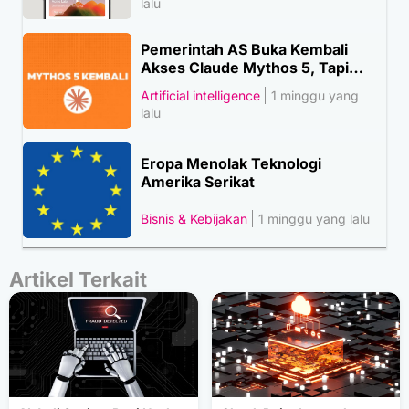
lalu
Pemerintah AS Buka Kembali
Akses Claude Mythos 5, Tapi…
Artificial intelligence
1 minggu yang
lalu
Eropa Menolak Teknologi
Amerika Serikat
Bisnis & Kebijakan
1 minggu yang lalu
Artikel Terkait