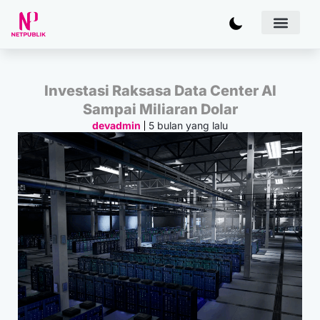
Artificial
Bisnis & 
Inovasi & Solu
IT Inf
Investasi Raksasa Data Center AI
Sampai Miliaran Dolar
5 bulan yang lalu
devadmin