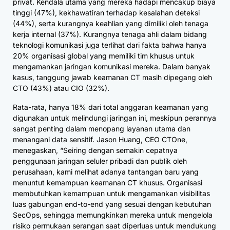
privat. Kendala utama yang mereka hadapi mencakup biaya
tinggi (47%), kekhawatiran terhadap kesalahan deteksi
(44%), serta kurangnya keahlian yang dimiliki oleh tenaga
kerja internal (37%). Kurangnya tenaga ahli dalam bidang
teknologi komunikasi juga terlihat dari fakta bahwa hanya
20% organisasi global yang memiliki tim khusus untuk
mengamankan jaringan komunikasi mereka. Dalam banyak
kasus, tanggung jawab keamanan CT masih dipegang oleh
CTO (43%) atau CIO (32%).
Rata-rata, hanya 18% dari total anggaran keamanan yang
digunakan untuk melindungi jaringan ini, meskipun perannya
sangat penting dalam menopang layanan utama dan
menangani data sensitif. Jason Huang, CEO CTOne,
menegaskan, “Seiring dengan semakin cepatnya
penggunaan jaringan seluler pribadi dan publik oleh
perusahaan, kami melihat adanya tantangan baru yang
menuntut kemampuan keamanan CT khusus. Organisasi
membutuhkan kemampuan untuk mengamankan visibilitas
luas gabungan end-to-end yang sesuai dengan kebutuhan
SecOps, sehingga memungkinkan mereka untuk mengelola
risiko permukaan serangan saat diperluas untuk mendukung