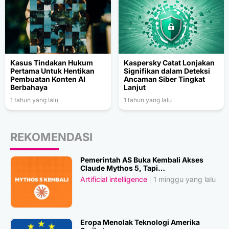
Kasus Tindakan Hukum
Kaspersky Catat Lonjakan
Pertama Untuk Hentikan
Signifikan dalam Deteksi
Pembuatan Konten AI
Ancaman Siber Tingkat
Berbahaya
Lanjut
1 tahun yang lalu
1 tahun yang lalu
REKOMENDASI
Pemerintah AS Buka Kembali Akses
Claude Mythos 5, Tapi…
Artificial intelligence
1 minggu yang lalu
Eropa Menolak Teknologi Amerika