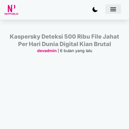
Artificial
Bisnis & 
Inovasi & Solu
IT Inf
Kaspersky Deteksi 500 Ribu File Jahat
Per Hari Dunia Digital Kian Brutal
6 bulan yang lalu
devadmin