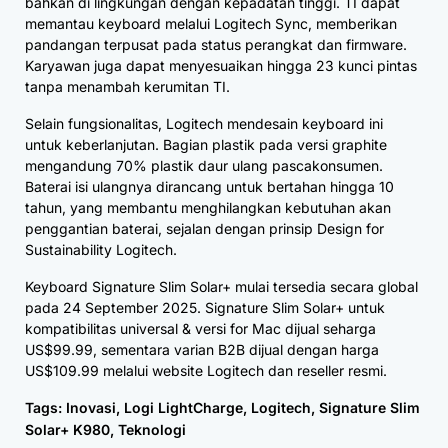
bahkan di lingkungan dengan kepadatan tinggi. TI dapat
memantau keyboard melalui Logitech Sync, memberikan
pandangan terpusat pada status perangkat dan firmware.
Karyawan juga dapat menyesuaikan hingga 23 kunci pintas
tanpa menambah kerumitan TI.
Selain fungsionalitas, Logitech mendesain keyboard ini
untuk keberlanjutan. Bagian plastik pada versi graphite
mengandung 70% plastik daur ulang pascakonsumen.
Baterai isi ulangnya dirancang untuk bertahan hingga 10
tahun, yang membantu menghilangkan kebutuhan akan
penggantian baterai, sejalan dengan prinsip Design for
Sustainability Logitech.
Keyboard Signature Slim Solar+ mulai tersedia secara global
pada 24 September 2025. Signature Slim Solar+ untuk
kompatibilitas universal & versi for Mac dijual seharga
US$99.99, sementara varian B2B dijual dengan harga
US$109.99 melalui website Logitech dan reseller resmi.
Tags:
Inovasi
,
Logi LightCharge
,
Logitech
,
Signature Slim
Solar+ K980
,
Teknologi