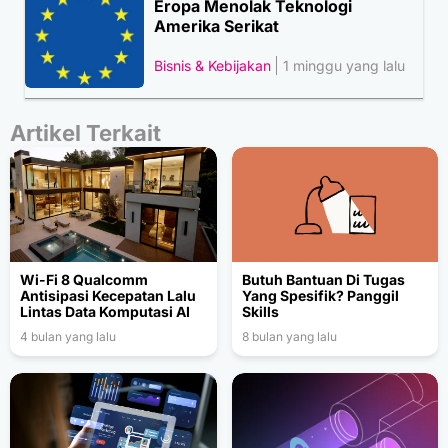
Eropa Menolak Teknologi
Amerika Serikat
Bisnis & Kebijakan
1 minggu yang lalu
Artikel Terkait
Wi-Fi 8 Qualcomm
Butuh Bantuan Di Tugas
Antisipasi Kecepatan Lalu
Yang Spesifik? Panggil
Lintas Data Komputasi AI
Skills
4 bulan yang lalu
8 bulan yang lalu