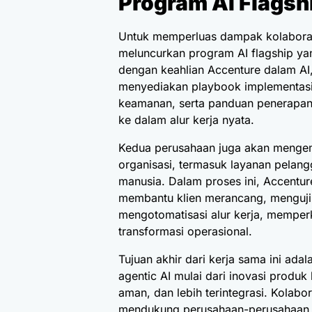
Program AI Flagsh
Untuk memperluas dampak kolaborasi
meluncurkan program AI flagship y
dengan keahlian Accenture dalam AI, 
menyediakan playbook implementasi t
keamanan, serta panduan penerapan
ke dalam alur kerja nyata.
Kedua perusahaan juga akan mengemb
organisasi, termasuk layanan pelan
manusia. Dalam proses ini, Accentu
membantu klien merancang, menguji
mengotomatisasi alur kerja, mempe
transformasi operasional.
Tujuan akhir dari kerja sama ini 
agentic AI mulai dari inovasi produk
aman, dan lebih terintegrasi. Kolabo
mendukung perusahaan-perusahaan be