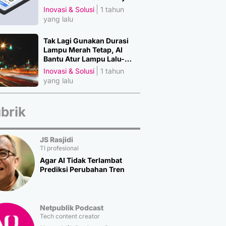
Material Penting
Inovasi & Solusi
1 tahun
yang lalu
Tak Lagi Gunakan Durasi
Lampu Merah Tetap, AI
Bantu Atur Lampu Lalu-
Lintas
Inovasi & Solusi
1 tahun
yang lalu
brik
JS Rasjidi
TI profesional
Agar AI Tidak Terlambat
Prediksi Perubahan Tren
Netpublik Podcast
Tech content creator