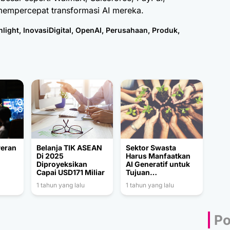
mempercepat transformasi AI mereka.
hlight
,
InovasiDigital
,
OpenAI
,
Perusahaan
,
Produk
,
Peran
Belanja TIK ASEAN
Sektor Swasta
Di 2025
Harus Manfaatkan
Diproyeksikan
AI Generatif untuk
Capai USD171 Miliar
Tujuan
Pembangunan
1 tahun yang lalu
1 tahun yang lalu
Berkelanjutan
Po