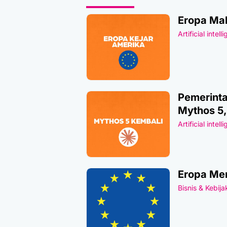
Eropa Mak
Artificial intell
Pemerinta
Mythos 5
Artificial intell
Eropa Men
Bisnis & Kebij