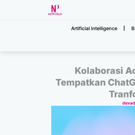
Artificial intelligence
B
Kolaborasi A
Tempatkan ChatGP
Tranf
deva