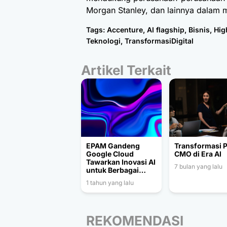
Morgan Stanley, dan lainnya dalam 
Tags:
Accenture
,
AI flagship
,
Bisnis
,
Hig
Teknologi
,
TransformasiDigital
Artikel Terkait
EPAM Gandeng
Transformasi 
Google Cloud
CMO di Era AI
Tawarkan Inovasi AI
7 bulan yang lalu
untuk Berbagai
Sektor Strategis
1 tahun yang lalu
REKOMENDASI