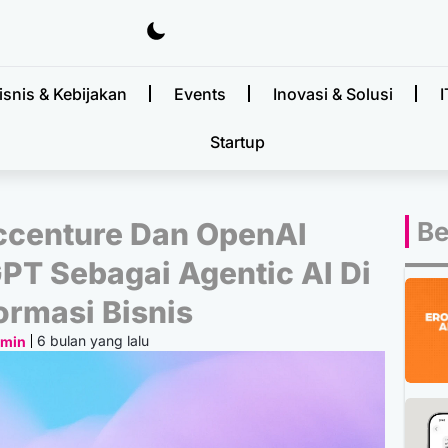
isnis & Kebijakan
Events
Inovasi & Solusi
I
Startup
ccenture Dan OpenAI
Be
T Sebagai Agentic AI Di
ormasi Bisnis
6 bulan yang lalu
dmin