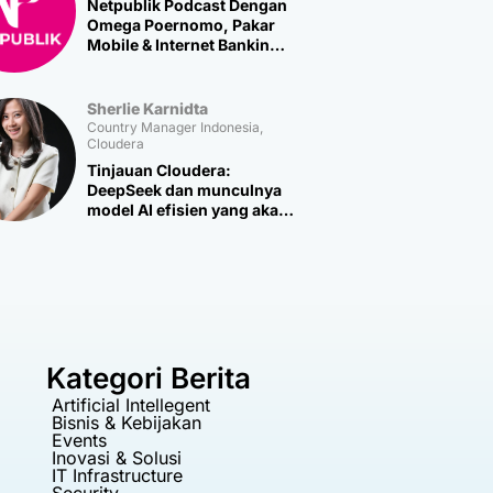
Netpublik Podcast Dengan
Omega Poernomo, Pakar
Mobile & Internet Banking
Multipolar Technology
Sherlie Karnidta
Country Manager Indonesia,
Cloudera
Tinjauan Cloudera:
DeepSeek dan munculnya
model AI efisien yang akan
memicu lebih banyak
inovasi baru
Kategori Berita
Artificial Intellegent
Bisnis & Kebijakan
Events
Inovasi & Solusi
IT Infrastructure