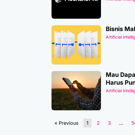
Bisnis Ma
Artificial intell
Mau Dapat
Harus Pun
Artificial intell
« Previous
1
2
3
…
5