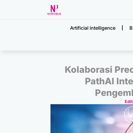
Artificial intelligence
B
Kolaborasi Prec
PathAI Int
Pengemb
Edit