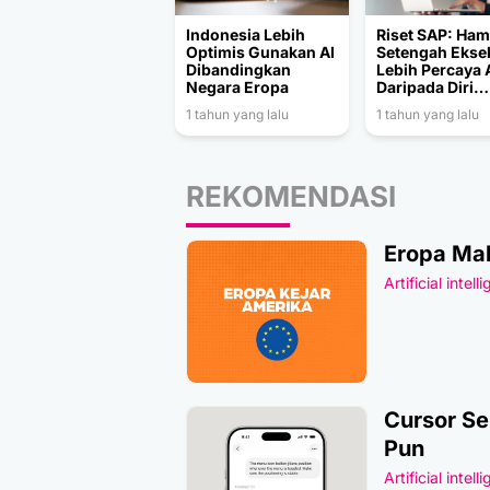
Indonesia Lebih
Riset SAP: Ham
Optimis Gunakan AI
Setengah Eksek
Dibandingkan
Lebih Percaya 
Negara Eropa
Daripada Diri
Mereka Sendiri
1 tahun yang lalu
1 tahun yang lalu
REKOMENDASI
Eropa Mak
Artificial intell
Cursor Se
Pun
Artificial intell