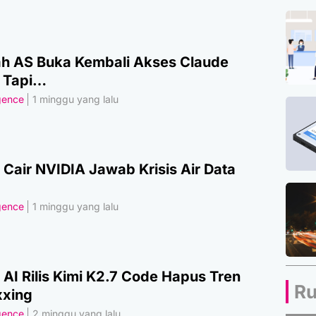
h AS Buka Kembali Akses Claude
, Tapi…
igence
1 minggu yang lalu
 Cair NVIDIA Jawab Krisis Air Data
igence
1 minggu yang lalu
AI Rilis Kimi K2.7 Code Hapus Tren
Ru
xing
igence
2 minggu yang lalu