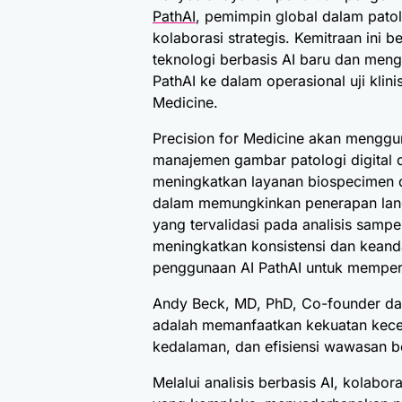
PathAI
, pemimpin global dalam pato
kolaborasi strategis. Kemitraan in
teknologi berbasis AI baru dan meng
PathAI ke dalam operasional uji klini
Medicine.
Precision for Medicine akan mengguna
manajemen gambar patologi digital d
meningkatkan layanan biospecimen dan
dalam memungkinkan penerapan langk
yang tervalidasi pada analisis sampe
meningkatkan konsistensi dan keand
penggunaan AI PathAI untuk memperk
Andy Beck, MD, PhD, Co-founder dan
adalah memanfaatkan kekuatan kece
kedalaman, dan efisiensi wawasan be
Melalui analisis berbasis AI, kolabo