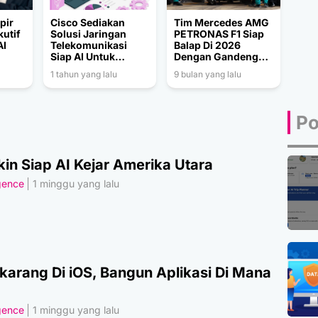
pir
Cisco Sediakan
Tim Mercedes AMG
utif
Solusi Jaringan
PETRONAS F1 Siap
AI
Telekomunikasi
Balap Di 2026
Siap AI Untuk
Dengan Gandeng
Dukung Pekerja
SAP
1 tahun yang lalu
9 bulan yang lalu
Digital
Po
in Siap AI Kejar Amerika Utara
igence
1 minggu yang lalu
karang Di iOS, Bangun Aplikasi Di Mana
igence
1 minggu yang lalu