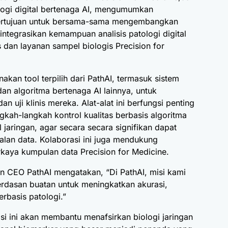
logi digital bertenaga AI, mengumumkan
i bertujuan untuk bersama-sama mengembangkan
integrasikan kemampuan analisis patologi digital
s dan layanan sampel biologis Precision for
kan tool terpilih dari PathAI, termasuk sistem
an algoritma bertenaga AI lainnya, untuk
 uji klinis mereka. Alat-alat ini berfungsi penting
ah-langkah kontrol kualitas berbasis algoritma
l jaringan, agar secara secara signifikan dapat
alan data. Kolaborasi ini juga mendukung
aya kumpulan data Precision for Medicine.
 CEO PathAI mengatakan, “Di PathAI, misi kami
rdasan buatan untuk meningkatkan akurasi,
rbasis patologi.”
rasi ini akan membantu menafsirkan biologi jaringan