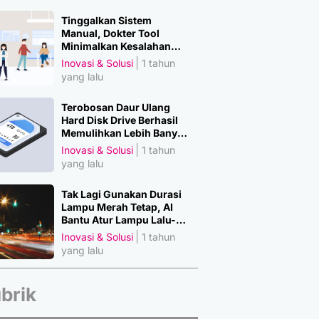
Tinggalkan Sistem
Manual, Dokter Tool
Minimalkan Kesalahan
Manusia
Inovasi & Solusi
1 tahun
yang lalu
Terobosan Daur Ulang
Hard Disk Drive Berhasil
Memulihkan Lebih Banyak
Material Penting
Inovasi & Solusi
1 tahun
yang lalu
Tak Lagi Gunakan Durasi
Lampu Merah Tetap, AI
Bantu Atur Lampu Lalu-
Lintas
Inovasi & Solusi
1 tahun
yang lalu
brik