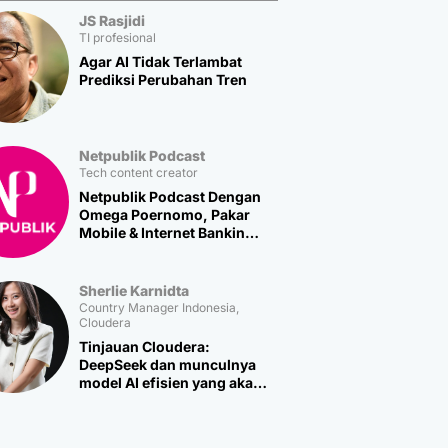
JS Rasjidi
TI profesional
Agar AI Tidak Terlambat
Prediksi Perubahan Tren
Netpublik Podcast
Tech content creator
Netpublik Podcast Dengan
Omega Poernomo, Pakar
Mobile & Internet Banking
Multipolar Technology
Sherlie Karnidta
Country Manager Indonesia,
Cloudera
Tinjauan Cloudera:
DeepSeek dan munculnya
model AI efisien yang akan
memicu lebih banyak
inovasi baru