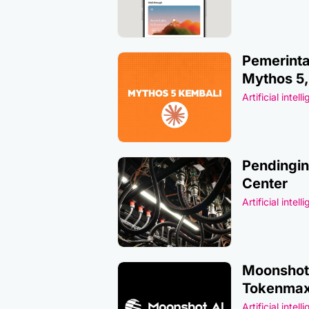
Pemerinta
Mythos 5
Artificial intell
Pendingin
Center
Artificial intell
Moonshot 
Tokenmax
Artificial intell