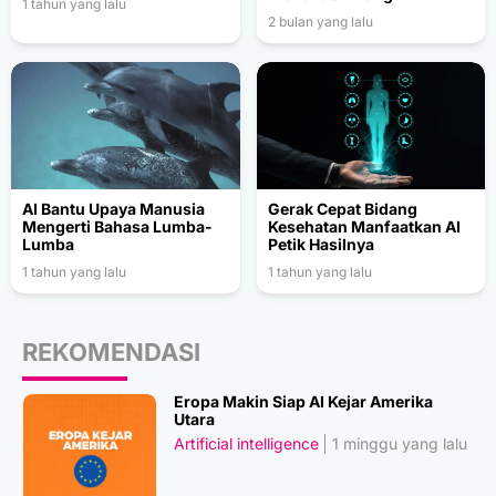
1 tahun yang lalu
2 bulan yang lalu
AI Bantu Upaya Manusia
Gerak Cepat Bidang
Mengerti Bahasa Lumba-
Kesehatan Manfaatkan AI
Lumba
Petik Hasilnya
1 tahun yang lalu
1 tahun yang lalu
REKOMENDASI
Eropa Makin Siap AI Kejar Amerika
Utara
Artificial intelligence
1 minggu yang lalu