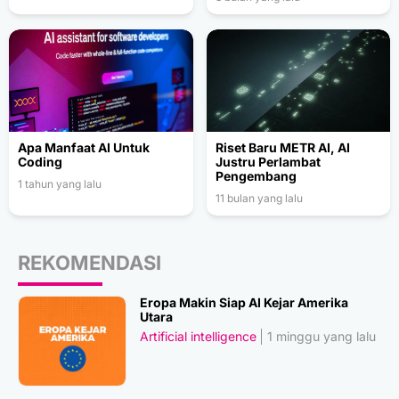
Apa Manfaat AI Untuk
Riset Baru METR AI, AI
Coding
Justru Perlambat
Pengembang
1 tahun yang lalu
11 bulan yang lalu
REKOMENDASI
Eropa Makin Siap AI Kejar Amerika
Utara
Artificial intelligence
1 minggu yang lalu