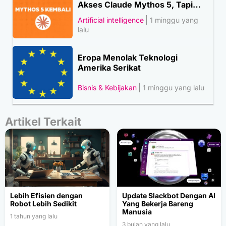
Akses Claude Mythos 5, Tapi…
Artificial intelligence
1 minggu yang
lalu
Eropa Menolak Teknologi
Amerika Serikat
Bisnis & Kebijakan
1 minggu yang lalu
Artikel Terkait
Lebih Efisien dengan
Update Slackbot Dengan AI
Robot Lebih Sedikit
Yang Bekerja Bareng
Manusia
1 tahun yang lalu
3 bulan yang lalu