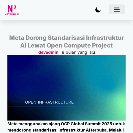
Artificial
Bisnis & 
Inovasi & Solu
IT Inf
Meta Dorong Standarisasi Infrastruktur
AI Lewat Open Compute Project
8 bulan yang lalu
devadmin
Meta menggunakan ajang OCP Global Summit 2025 untuk
mendorong standarisasi infrastruktur AI terbuka. Melalui