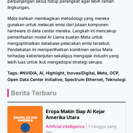
perpanjangan siklus hidup perangkat agar lebih ramah
lingkungan.
Meta bahkan membagikan metodologi yang mereka
gunakan untuk melacak emisi dari jutaan komponen
hardware di data center mereka. Langkah ini mencakup
pemanfaatan model AI Llama buatan Meta untuk
mengoptimalkan database pelacakan emisi tersebut.
Pendekatan ini memperlihatkan komitmen serius Meta
terhadap keberlanjutan sekaligus mengajak industri yang
lebih luas untuk ikut mengadopsi strategi serupa.
Tags:
#NVIDIA
,
AI
,
Highlight
,
InovasiDigital
,
Meta
,
OCP
,
Open Data Center Initiative
,
Spectrum Ethernet
,
Teknologi
Berita Terbaru
Eropa Makin Siap AI Kejar
Amerika Utara
Artificial intelligence
1 minggu yang
lalu