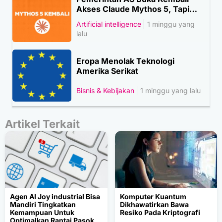
Akses Claude Mythos 5, Tapi…
Artificial intelligence
1 minggu yang
lalu
Eropa Menolak Teknologi
Amerika Serikat
Bisnis & Kebijakan
1 minggu yang lalu
Artikel Terkait
Agen AI Joy industrial Bisa
Komputer Kuantum
Mandiri Tingkatkan
Dikhawatirkan Bawa
Kemampuan Untuk
Resiko Pada Kriptografi
Optimalkan Rantai Pasok