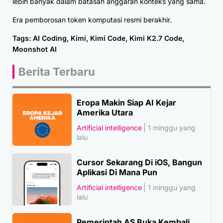
lebih banyak dalam batasan anggaran konteks yang sama.
Era pemborosan token komputasi resmi berakhir.
Tags:
AI Coding
,
Kimi
,
Kimi Code
,
Kimi K2.7 Code
,
Moonshot AI
Berita Terbaru
Eropa Makin Siap AI Kejar
Amerika Utara
Artificial intelligence
1 minggu yang
lalu
Cursor Sekarang Di iOS, Bangun
Aplikasi Di Mana Pun
Artificial intelligence
1 minggu yang
lalu
Pemerintah AS Buka Kembali