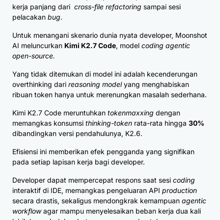
kerja panjang dari
cross-file refactoring
sampai sesi
pelacakan
bug
.
Untuk menangani skenario dunia nyata developer, Moonshot
AI meluncurkan
Kimi K2.7 Code
, model
coding agentic
open-source.
Yang tidak ditemukan di model ini adalah kecenderungan
overthinking dari
reasoning model
yang menghabiskan
ribuan token hanya untuk merenungkan masalah sederhana.
Kimi K2.7 Code meruntuhkan
tokenmaxxing
dengan
memangkas konsumsi
thinking-token
rata-rata hingga
30%
dibandingkan versi pendahulunya, K2.6.
Efisiensi ini memberikan efek pengganda yang signifikan
pada setiap lapisan kerja bagi developer.
Developer dapat mempercepat respons saat sesi
coding
interaktif di IDE, memangkas pengeluaran API
production
secara drastis, sekaligus mendongkrak kemampuan
agentic
workflow
agar mampu menyelesaikan beban kerja dua kali