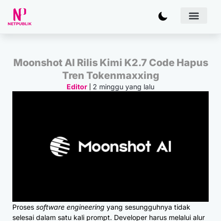
Artificial
Bisnis & 
Inovasi & Solu
IT Inf
Moonshot AI Rilis Kimi K2.7 Code Hapus
Tren Tokenmaxxing
2 minggu yang lalu
Editor
Proses
software engineering
yang sesungguhnya tidak
selesai dalam satu kali prompt. Developer harus melalui alur