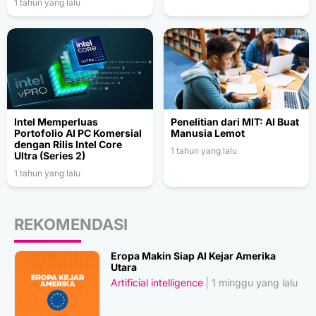
1 tahun yang lalu
Intel Memperluas
Penelitian dari MIT: AI Buat
Portofolio AI PC Komersial
Manusia Lemot
dengan Rilis Intel Core
1 tahun yang lalu
Ultra (Series 2)
1 tahun yang lalu
REKOMENDASI
Eropa Makin Siap AI Kejar Amerika
Utara
Artificial intelligence
1 minggu yang lalu