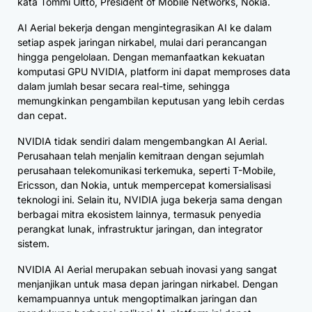
kata Tommi Uitto, President of Mobile Networks, Nokia.
AI Aerial bekerja dengan mengintegrasikan AI ke dalam
setiap aspek jaringan nirkabel, mulai dari perancangan
hingga pengelolaan. Dengan memanfaatkan kekuatan
komputasi GPU NVIDIA, platform ini dapat memproses data
dalam jumlah besar secara real-time, sehingga
memungkinkan pengambilan keputusan yang lebih cerdas
dan cepat.
NVIDIA tidak sendiri dalam mengembangkan AI Aerial.
Perusahaan telah menjalin kemitraan dengan sejumlah
perusahaan telekomunikasi terkemuka, seperti T-Mobile,
Ericsson, dan Nokia, untuk mempercepat komersialisasi
teknologi ini. Selain itu, NVIDIA juga bekerja sama dengan
berbagai mitra ekosistem lainnya, termasuk penyedia
perangkat lunak, infrastruktur jaringan, dan integrator
sistem.
NVIDIA AI Aerial merupakan sebuah inovasi yang sangat
menjanjikan untuk masa depan jaringan nirkabel. Dengan
kemampuannya untuk mengoptimalkan jaringan dan