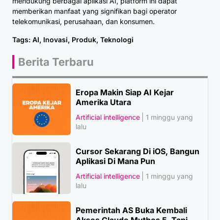
mendukung berbagai aplikasi AI, platform ini dapat
memberikan manfaat yang signifikan bagi operator
telekomunikasi, perusahaan, dan konsumen.
Tags:
AI
,
Inovasi
,
Produk
,
Teknologi
Berita Terbaru
Eropa Makin Siap AI Kejar
Amerika Utara
Artificial intelligence
1 minggu yang
lalu
Cursor Sekarang Di iOS, Bangun
Aplikasi Di Mana Pun
Artificial intelligence
1 minggu yang
lalu
Pemerintah AS Buka Kembali