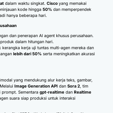
pat
dalam waktu singkat.
Cisco
yang memakai
eninjauan kode hingga
50%
dan memperpendek
di hanya beberapa hari.
rusahaan
n dan penerapan AI agent khusus perusahaan.
produk dalam hitungan hari.
kerangka kerja uji tuntas multi-agen mereka dan
bangan
lebih dari 50%
serta meningkatkan akurasi
modal yang mendukung alur kerja teks, gambar,
 Melalui
Image Generation API
dan
Sora 2
, tim
ri prompt. Sementara
gpt-realtime
dan
Realtime
 suara siap produksi untuk interaksi