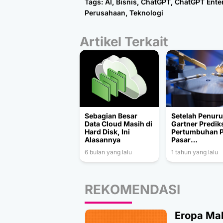
Tags:
AI
,
Bisnis
,
ChatGPT
,
ChatGPT Ente
Perusahaan
,
Teknologi
Artikel Terkait
Sebagian Besar
Setelah Penur
Data Cloud Masih di
Gartner Predik
Hard Disk, Ini
Pertumbuhan P
Alasannya
Pasar
Semikondukto
6 bulan yang lalu
1 tahun yang lalu
Global pada 2
REKOMENDASI
Eropa Mak