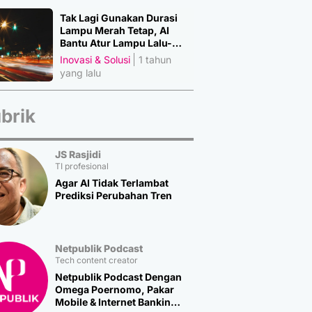
Tak Lagi Gunakan Durasi
Lampu Merah Tetap, AI
Bantu Atur Lampu Lalu-
Lintas
Inovasi & Solusi
1 tahun
yang lalu
brik
JS Rasjidi
TI profesional
Agar AI Tidak Terlambat
Prediksi Perubahan Tren
Netpublik Podcast
Tech content creator
Netpublik Podcast Dengan
Omega Poernomo, Pakar
Mobile & Internet Banking