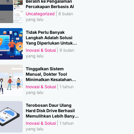
Beralih ke Pengalaman
Percakapan Berbasis AI
Uncategorized
8 bulan
yang lalu
Tidak Perlu Banyak
Langkah Adalah Solusi
Yang Diperlukan Untuk
Amankan Data
Inovasi & Solusi
9 bulan
yang lalu
Tinggalkan Sistem
Manual, Dokter Tool
Minimalkan Kesalahan
Manusia
Inovasi & Solusi
1 tahun
yang lalu
Terobosan Daur Ulang
Hard Disk Drive Berhasil
Memulihkan Lebih Banyak
Material Penting
Inovasi & Solusi
1 tahun
yang lalu