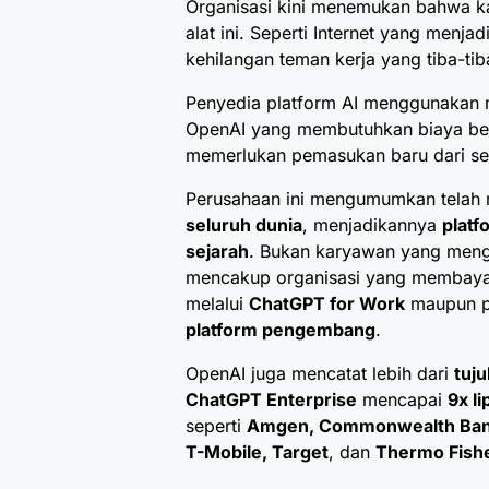
Organisasi kini menemukan bahwa k
alat ini. Seperti Internet yang menj
kehilangan teman kerja yang tiba-tib
Penyedia platform AI menggunakan m
OpenAI yang membutuhkan biaya be
memerlukan pemasukan baru dari sek
Perusahaan ini mengumumkan telah 
seluruh dunia
, menjadikannya
platf
sejarah
. Bukan karyawan yang meng
mencakup organisasi yang membayar 
melalui
ChatGPT for Work
maupun p
platform pengembang
.
OpenAI juga mencatat lebih dari
tuju
ChatGPT Enterprise
mencapai
9x li
seperti
Amgen, Commonwealth Bank,
T-Mobile, Target
, dan
Thermo Fisher