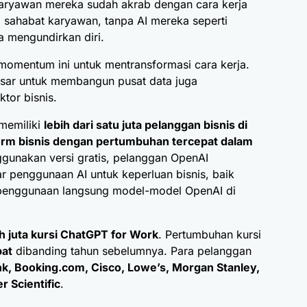
aryawan mereka sudah akrab dengan cara kerja
adi sahabat karyawan, tanpa AI mereka seperti
a mengundirkan diri.
omentum ini untuk mentransformasi cara kerja.
sar untuk membangun pusat data juga
tor bisnis.
memiliki
lebih dari satu juta pelanggan bisnis di
orm bisnis dengan pertumbuhan tercepat dalam
gunakan versi gratis, pelanggan OpenAI
penggunaan AI untuk keperluan bisnis, baik
enggunaan langsung model-model
OpenAI
di
h juta kursi ChatGPT for Work
. Pertumbuhan kursi
pat
dibanding tahun sebelumnya. Para pelanggan
 Booking.com, Cisco, Lowe’s, Morgan Stanley,
 Scientific
.