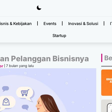
isnis & Kebijakan
Events
Inovasi & Solusi
I
Startup
an Pelanggan Bisnisnya
Be
7 bulan yang lalu
or