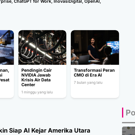
rprise
,
ChatGPT for Work
,
InovasiDigital
,
OpenAI
,
unan,
Pendingin Cair
Transformasi Peran
si
NVIDIA Jawab
CMO di Era AI
esat
Krisis Air Data
7 bulan yang lalu
Center
r
1 minggu yang lalu
025
Po
in Siap AI Kejar Amerika Utara