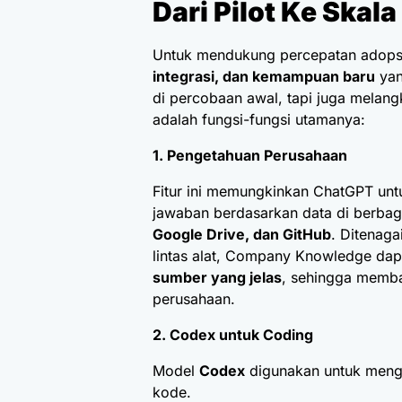
Dari Pilot Ke Skal
Untuk mendukung percepatan adops
integrasi, dan kemampuan baru
yan
di percobaan awal, tapi juga melang
adalah fungsi-fungsi utamanya:
1. Pengetahuan Perusahaan
Fitur ini memungkinkan ChatGPT unt
jawaban berdasarkan data di berbagai
Google Drive, dan GitHub
. Ditenaga
lintas alat, Company Knowledge da
sumber yang jelas
, sehingga memba
perusahaan.
2. Codex untuk Coding
Model
Codex
digunakan untuk mengh
kode.