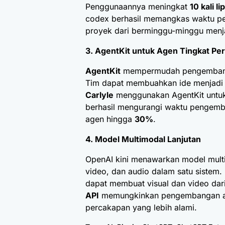
Penggunaannya meningkat
10 kali li
codex berhasil memangkas waktu p
proyek dari berminggu-minggu menja
3. AgentKit untuk Agen Tingkat Pe
AgentKit
mempermudah pengembanga
Tim dapat membuahkan ide menjadi 
Carlyle
menggunakan AgentKit untuk 
berhasil mengurangi waktu pengem
agen hingga
30%
.
4. Model Multimodal Lanjutan
OpenAI kini menawarkan model multi
video, dan audio dalam satu sistem.
dapat membuat visual dan video da
API
memungkinkan pengembangan agen
percakapan yang lebih alami.