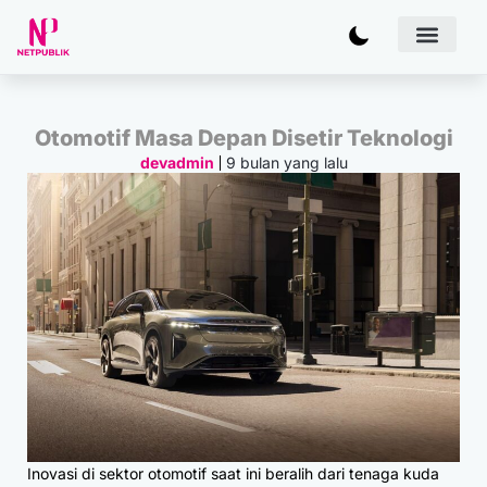
Artificial
Bisnis & 
Inovasi & Solu
IT Inf
Otomotif Masa Depan Disetir Teknologi
9 bulan yang lalu
devadmin
Inovasi di sektor otomotif saat ini beralih dari tenaga kuda