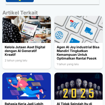
Artikel Terkait
Kelola Jutaan Aset Digital
Agen AI Joy industrial Bisa
dengan AI Generatif
Mandiri Tingkatkan
Kreatif
Kemampuan Untuk
Optimalkan Rantai Pasok
2 tahun yang lalu
1 tahun yang lalu
Rahasia Kerja Jadi Lebih
AI Tidak Seindah Itu di