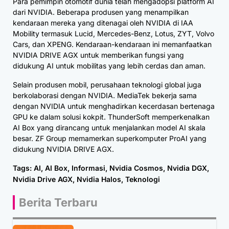
Para pemimpin otomotif dunia telah mengadopsi platform AI
dari NVIDIA. Beberapa produsen yang menampilkan
kendaraan mereka yang ditenagai oleh NVIDIA di IAA
Mobility termasuk Lucid, Mercedes-Benz, Lotus, ZYT, Volvo
Cars, dan XPENG. Kendaraan-kendaraan ini memanfaatkan
NVIDIA DRIVE AGX untuk memberikan fungsi yang
didukung AI untuk mobilitas yang lebih cerdas dan aman.
Selain produsen mobil, perusahaan teknologi global juga
berkolaborasi dengan NVIDIA. MediaTek bekerja sama
dengan NVIDIA untuk menghadirkan kecerdasan bertenaga
GPU ke dalam solusi kokpit. ThunderSoft memperkenalkan
AI Box yang dirancang untuk menjalankan model AI skala
besar. ZF Group memamerkan superkomputer ProAI yang
didukung NVIDIA DRIVE AGX.
Tags:
AI
,
AI Box
,
Informasi
,
Nvidia Cosmos
,
Nvidia DGX
,
Nvidia Drive AGX
,
Nvidia Halos
,
Teknologi
Berita Terbaru