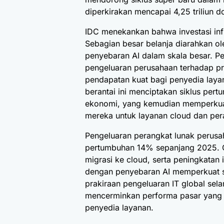
diperkirakan mencapai 4,25 triliun do
IDC menekankan bahwa investasi infr
Sebagian besar belanja diarahkan o
penyebaran AI dalam skala besar. P
pengeluaran perusahaan terhadap pro
pendapatan kuat bagi penyedia layan
berantai ini menciptakan siklus pertu
ekonomi, yang kemudian memperkua
mereka untuk layanan cloud dan per
Pengeluaran perangkat lunak perusah
pertumbuhan 14% sepanjang 2025. Or
migrasi ke cloud, serta peningkatan 
dengan penyebaran AI memperkuat s
prakiraan pengeluaran IT global sel
mencerminkan performa pasar yang be
penyedia layanan.