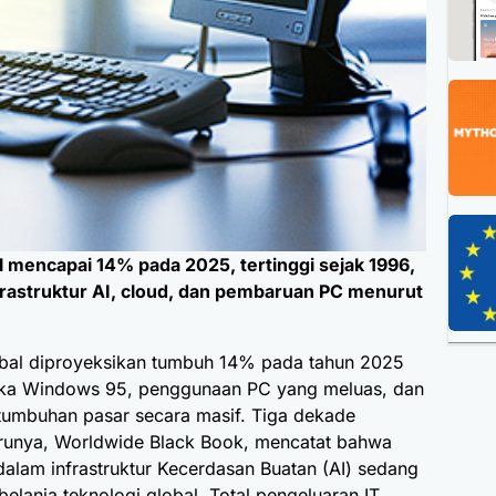
 mencapai 14% pada 2025, tertinggi sejak 1996,
nfrastruktur AI, cloud, dan pembaruan PC menurut
obal diproyeksikan tumbuh 14% pada tahun 2025
etika Windows 95, penggunaan PC yang meluas, dan
tumbuhan pasar secara masif. Tiga dekade
arunya, Worldwide Black Book, mencatat bahwa
alam infrastruktur Kecerdasan Buatan (AI) sedang
elanja teknologi global. Total pengeluaran IT