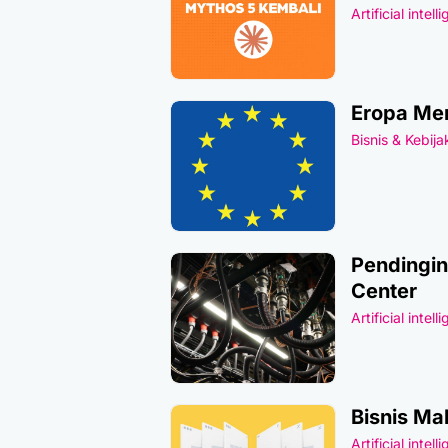
Artificial intell
Eropa Men
Bisnis & Kebij
Pendingin
Center
Artificial intell
Bisnis Ma
Artificial intell