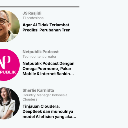
JS Rasjidi
TI profesional
Agar AI Tidak Terlambat
Prediksi Perubahan Tren
Netpublik Podcast
Tech content creator
Netpublik Podcast Dengan
Omega Poernomo, Pakar
Mobile & Internet Banking
Multipolar Technology
Sherlie Karnidta
Country Manager Indonesia,
Cloudera
Tinjauan Cloudera:
DeepSeek dan munculnya
model AI efisien yang akan
memicu lebih banyak
inovasi baru