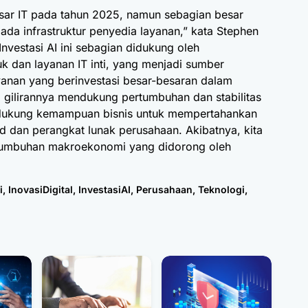
asar IT pada tahun 2025, namun sebagian besar
 pada infrastruktur penyedia layanan,” kata Stephen
Investasi AI ini sebagian didukung oleh
k dan layanan IT inti, yang menjadi sumber
anan yang berinvestasi besar-besaran dalam
da gilirannya mendukung pertumbuhan dan stabilitas
ndukung kemampuan bisnis untuk mempertahankan
d dan perangkat lunak perusahaan. Akibatnya, kita
pertumbuhan makroekonomi yang didorong oleh
i
,
InovasiDigital
,
InvestasiAI
,
Perusahaan
,
Teknologi
,