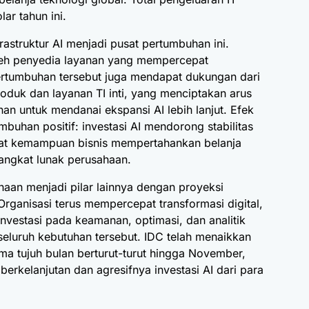
lar tahun ini.
astruktur AI menjadi pusat pertumbuhan ini.
leh penyedia layanan yang mempercepat
ertumbuhan tersebut juga mendapat dukungan dari
duk dan layanan TI inti, yang menciptakan arus
an untuk mendanai ekspansi AI lebih lanjut. Efek
mbuhan positif: investasi AI mendorong stabilitas
t kemampuan bisnis mempertahankan belanja
angkat lunak perusahaan.
aan menjadi pilar lainnya dengan proyeksi
ganisasi terus mempercepat transformasi digital,
investasi pada keamanan, optimasi, dan analitik
eluruh kebutuhan tersebut.
IDC
telah menaikkan
ama tujuh bulan berturut-turut hingga November,
rkelanjutan dan agresifnya investasi AI dari para