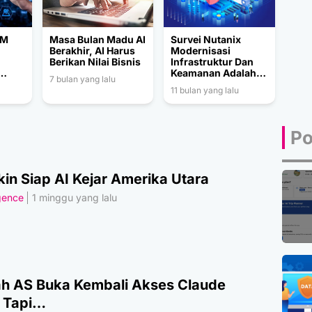
BM
Masa Bulan Madu AI
Survei Nutanix
Berakhir, AI Harus
Modernisasi
Berikan Nilai Bisnis
Infrastruktur Dan
Keamanan Adalah
7 bulan yang lalu
 AI
Prioritas
11 bulan yang lalu
Po
in Siap AI Kejar Amerika Utara
igence
1 minggu yang lalu
h AS Buka Kembali Akses Claude
, Tapi…