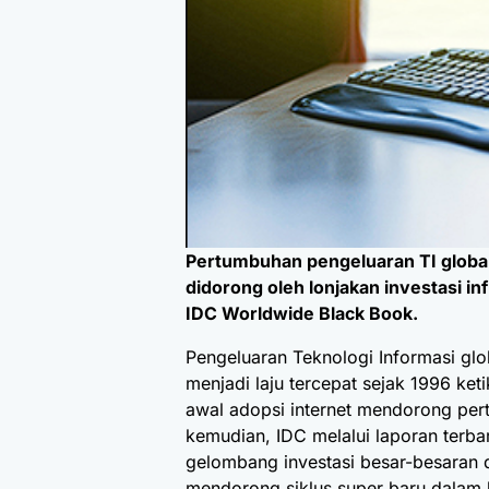
Pertumbuhan pengeluaran TI global
didorong oleh lonjakan investasi i
IDC Worldwide Black Book.
Pengeluaran Teknologi Informasi gl
menjadi laju tercepat sejak 1996 k
awal adopsi internet mendorong per
kemudian, IDC melalui laporan terb
gelombang investasi besar-besaran d
mendorong siklus super baru dalam b