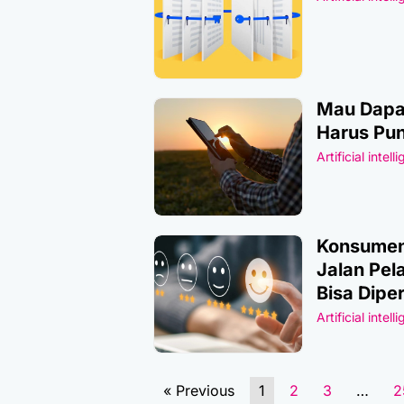
Mau Dapat
Harus Pun
Artificial intell
Konsumen
Jalan Pel
Bisa Dipe
Artificial intell
« Previous
1
2
3
…
2