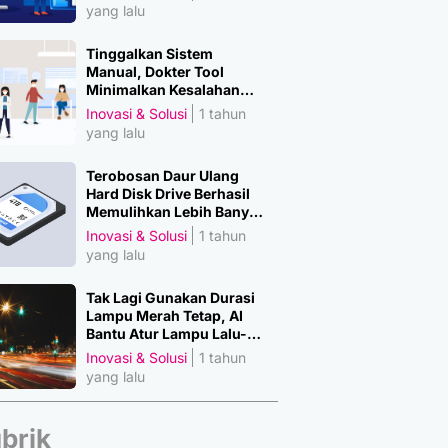
yang lalu
Tinggalkan Sistem
Manual, Dokter Tool
Minimalkan Kesalahan
Manusia
Inovasi & Solusi
1 tahun
yang lalu
Terobosan Daur Ulang
Hard Disk Drive Berhasil
Memulihkan Lebih Banyak
Material Penting
Inovasi & Solusi
1 tahun
yang lalu
Tak Lagi Gunakan Durasi
Lampu Merah Tetap, AI
Bantu Atur Lampu Lalu-
Lintas
Inovasi & Solusi
1 tahun
yang lalu
brik