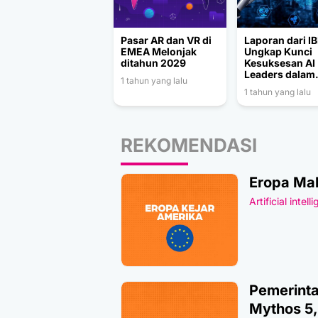
Pasar AR dan VR di
Laporan dari I
EMEA Melonjak
Ungkap Kunci
ditahun 2029
Kesuksesan AI
Leaders dalam
1 tahun yang lalu
Memanfaatkan
1 tahun yang lalu
REKOMENDASI
Eropa Mak
Artificial intell
Pemerinta
Mythos 5