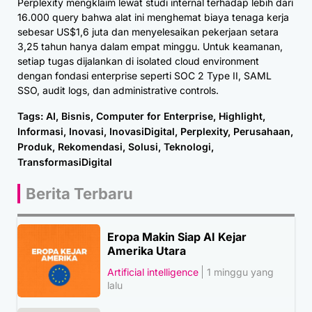
Perplexity mengklaim lewat studi internal terhadap lebih dari
16.000 query bahwa alat ini menghemat biaya tenaga kerja
sebesar US$1,6 juta dan menyelesaikan pekerjaan setara
3,25 tahun hanya dalam empat minggu. Untuk keamanan,
setiap tugas dijalankan di isolated cloud environment
dengan fondasi enterprise seperti SOC 2 Type II, SAML
SSO, audit logs, dan administrative controls.
Tags:
AI
,
Bisnis
,
Computer for Enterprise
,
Highlight
,
Informasi
,
Inovasi
,
InovasiDigital
,
Perplexity
,
Perusahaan
,
Produk
,
Rekomendasi
,
Solusi
,
Teknologi
,
TransformasiDigital
Berita Terbaru
Eropa Makin Siap AI Kejar
Amerika Utara
Artificial intelligence
1 minggu yang
lalu