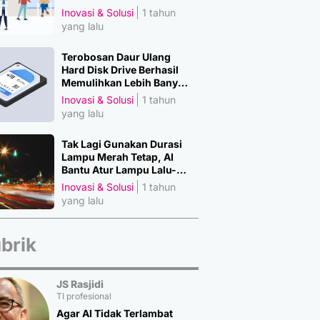
Manusia
Inovasi & Solusi
1 tahun
yang lalu
Terobosan Daur Ulang
Hard Disk Drive Berhasil
Memulihkan Lebih Banyak
Material Penting
Inovasi & Solusi
1 tahun
yang lalu
Tak Lagi Gunakan Durasi
Lampu Merah Tetap, AI
Bantu Atur Lampu Lalu-
Lintas
Inovasi & Solusi
1 tahun
yang lalu
brik
JS Rasjidi
TI profesional
Agar AI Tidak Terlambat