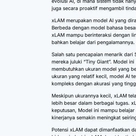
evolusi AI, di mana sistem tidak ha
juga secara proaktif mengambil tind
xLAM merupakan model AI yang diran
Berbeda dengan model bahasa besar 
xLAM mampu berinteraksi dengan li
bahkan belajar dari pengalamannya.
Salah satu pencapaian menarik dari
mereka juluki “Tiny Giant”. Model ini
membutuhkan ukuran model yang b
ukuran yang relatif kecil, model AI
kompleks dengan akurasi yang tingg
Meskipun ukurannya kecil, xLAM tel
lebih besar dalam berbagai tugas. 
keputusan, Model ini mampu belajar
kinerjanya semakin meningkat seirin
Potensi xLAM dapat dimanfaatkan d