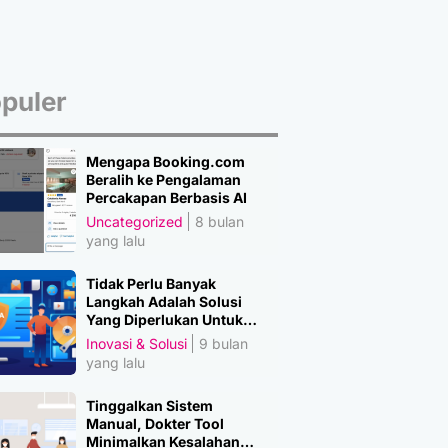
puler
Mengapa Booking.com
Beralih ke Pengalaman
Percakapan Berbasis AI
Uncategorized
8 bulan
yang lalu
Tidak Perlu Banyak
Langkah Adalah Solusi
Yang Diperlukan Untuk
Amankan Data
Inovasi & Solusi
9 bulan
yang lalu
Tinggalkan Sistem
Manual, Dokter Tool
Minimalkan Kesalahan