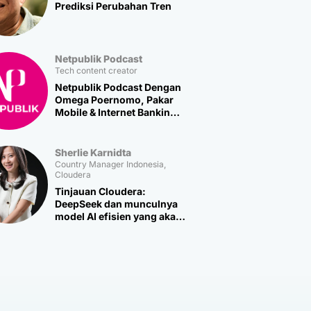
Prediksi Perubahan Tren
Netpublik Podcast
Tech content creator
Netpublik Podcast Dengan
Omega Poernomo, Pakar
Mobile & Internet Banking
Multipolar Technology
Sherlie Karnidta
Country Manager Indonesia,
Cloudera
Tinjauan Cloudera:
DeepSeek dan munculnya
model AI efisien yang akan
memicu lebih banyak
inovasi baru