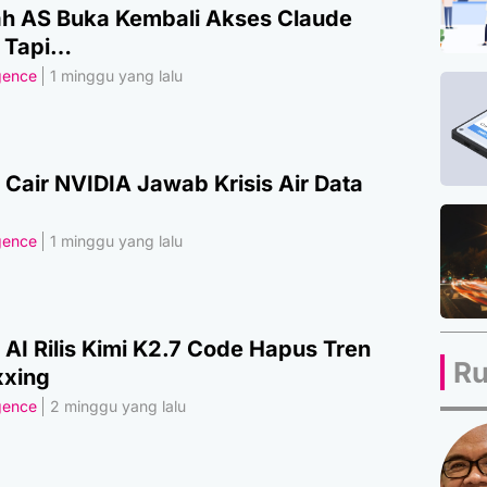
h AS Buka Kembali Akses Claude
, Tapi…
igence
1 minggu yang lalu
 Cair NVIDIA Jawab Krisis Air Data
igence
1 minggu yang lalu
AI Rilis Kimi K2.7 Code Hapus Tren
Ru
xing
igence
2 minggu yang lalu