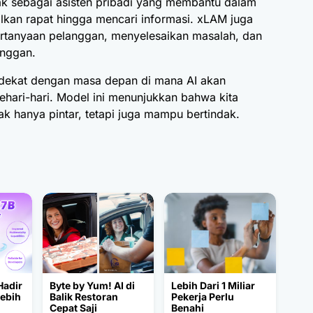
dak sebagai asisten pribadi yang membantu dalam
lkan rapat hingga mencari informasi. xLAM juga
rtanyaan pelanggan, menyelesaikan masalah, dan
anggan.
dekat dengan masa depan di mana AI akan
sehari-hari. Model ini menunjukkan bahwa kita
ak hanya pintar, tetapi juga mampu bertindak.
Hadir
Byte by Yum! AI di
Lebih Dari 1 Miliar
Lebih
Balik Restoran
Pekerja Perlu
Cepat Saji
Benahi