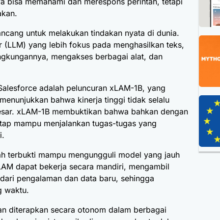
nya bisa memahami dan merespons perintah, tetapi
akan.
cang untuk melakukan tindakan nyata di dunia.
(LLM) yang lebih fokus pada menghasilkan teks,
ngkungannya, mengakses berbagai alat, dan
 Salesforce adalah peluncuran xLAM-1B, yang
 menunjukkan bahwa kinerja tinggi tidak selalu
esar. xLAM-1B membuktikan bahwa bahkan dengan
 tetap mampu menjalankan tugas-tugas yang
i.
ah terbukti mampu mengungguli model yang jauh
xLAM dapat bekerja secara mandiri, mengambil
 dari pengalaman dan data baru, sehingga
g waktu.
an diterapkan secara otonom dalam berbagai