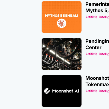
Pemerinta
Mythos 5
Artificial intell
Pendingin
Center
Artificial intell
Moonshot 
Tokenmax
Artificial intell