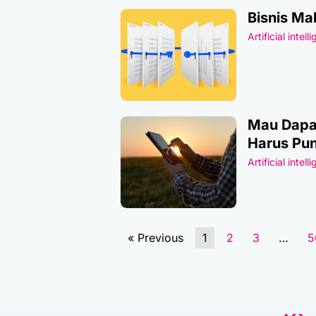
Bisnis Ma
Artificial intell
Mau Dapat
Harus Pun
Artificial intell
« Previous
1
2
3
…
5