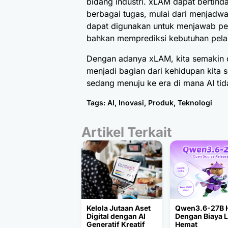
bidang industri. xLAM dapat bertin
berbagai tugas, mulai dari menjadwa
dapat digunakan untuk menjawab pe
bahkan memprediksi kebutuhan pel
Dengan adanya xLAM, kita semakin 
menjadi bagian dari kehidupan kita 
sedang menuju ke era di mana AI tid
Tags:
AI
,
Inovasi
,
Produk
,
Teknologi
Artikel Terkait
Kelola Jutaan Aset
Qwen3.6-27B 
Digital dengan AI
Dengan Biaya 
Generatif Kreatif
Hemat