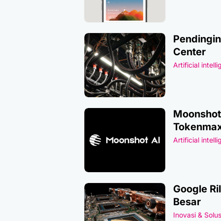
Pendingin
Center
Artificial intell
Moonshot 
Tokenmax
Artificial intell
Google Ri
Besar
Inovasi & Solus