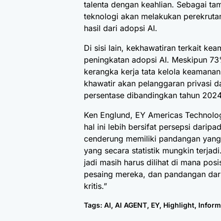
talenta dengan keahlian. Sebagai 
teknologi akan melakukan perekruta
hasil dari adopsi AI.
Di sisi lain, kekhawatiran terkait k
peningkatan adopsi AI. Meskipun 7
kerangka kerja tata kelola keamana
khawatir akan pelanggaran privasi d
persentase dibandingkan tahun 2024
Ken Englund, EY Americas Technolo
hal ini lebih bersifat persepsi dari
cenderung memiliki pandangan yang 
yang secara statistik mungkin terjadi
jadi masih harus dilihat di mana po
pesaing mereka, dan pandangan dari
kritis.”
Tags:
AI
,
AI AGENT
,
EY
,
Highlight
,
Inform