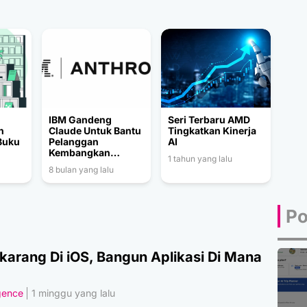
IBM Gandeng
Seri Terbaru AMD
n
Claude Untuk Bantu
Tingkatkan Kinerja
Buku
Pelanggan
AI
Kembangkan
1 tahun yang lalu
Software Dalam
8 bulan yang lalu
Skala Besar
Po
karang Di iOS, Bangun Aplikasi Di Mana
igence
1 minggu yang lalu