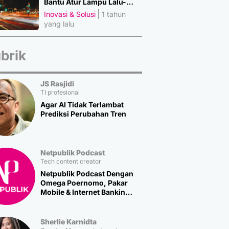
Bantu Atur Lampu Lalu-
Lintas
Inovasi & Solusi
1 tahun
yang lalu
brik
JS Rasjidi
TI profesional
Agar AI Tidak Terlambat
Prediksi Perubahan Tren
Netpublik Podcast
Tech content creator
Netpublik Podcast Dengan
Omega Poernomo, Pakar
Mobile & Internet Banking
Multipolar Technology
Sherlie Karnidta