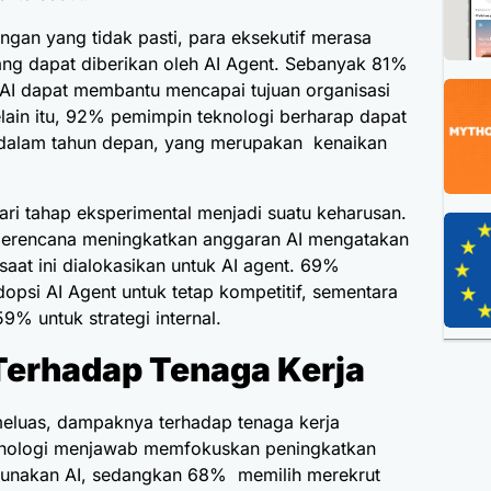
gan yang tidak pasti, para eksekutif merasa
 yang dapat diberikan oleh AI Agent. Sebanyak 81%
AI dapat membantu mencapai tujuan organisasi
lain itu, 92% pemimpin teknologi berharap dapat
 dalam tahun depan, yang merupakan kenaikan
 dari tahap eksperimental menjadi suatu keharusan.
berencana meningkatkan anggaran AI mengatakan
saat ini dialokasikan untuk AI agent. 69%
si AI Agent untuk tetap kompetitif, sementara
% untuk strategi internal.
Terhadap Tenaga Kerja
eluas, dampaknya terhadap tenaga kerja
knologi menjawab memfokuskan peningkatkan
gunakan AI, sedangkan 68% memilih merekrut