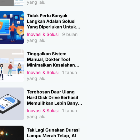
yang lalu
Tidak Perlu Banyak
Langkah Adalah Solusi
Yang Diperlukan Untuk
Amankan Data
Inovasi & Solusi
9 bulan
yang lalu
Tinggalkan Sistem
Manual, Dokter Tool
Minimalkan Kesalahan
Manusia
Inovasi & Solusi
1 tahun
yang lalu
Terobosan Daur Ulang
Hard Disk Drive Berhasil
Memulihkan Lebih Banyak
Material Penting
Inovasi & Solusi
1 tahun
yang lalu
Tak Lagi Gunakan Durasi
Lampu Merah Tetap, AI