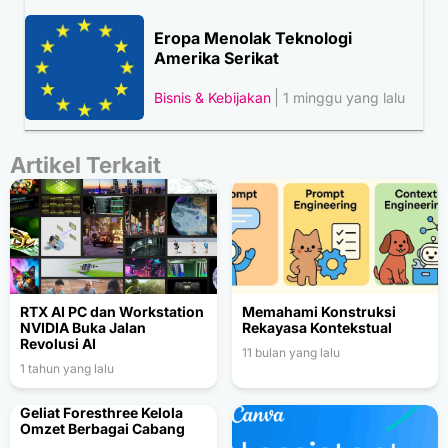
Eropa Menolak Teknologi
Amerika Serikat
Bisnis & Kebijakan
1 minggu yang lalu
Artikel Terkait
RTX AI PC dan Workstation
Memahami Konstruksi
NVIDIA Buka Jalan
Rekayasa Kontekstual
Revolusi AI
11 bulan yang lalu
1 tahun yang lalu
Geliat Foresthree Kelola
Omzet Berbagai Cabang