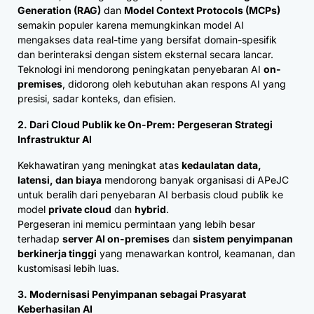
Generation (RAG)
dan
Model Context Protocols (MCPs)
semakin populer karena memungkinkan model AI
mengakses data real-time yang bersifat domain-spesifik
dan berinteraksi dengan sistem eksternal secara lancar.
Teknologi ini mendorong peningkatan penyebaran AI
on-
premises
, didorong oleh kebutuhan akan respons AI yang
presisi, sadar konteks, dan efisien.
2. Dari Cloud Publik ke On-Prem: Pergeseran Strategi
Infrastruktur AI
Kekhawatiran yang meningkat atas
kedaulatan data,
latensi, dan biaya
mendorong banyak organisasi di APeJC
untuk beralih dari penyebaran AI berbasis cloud publik ke
model
private cloud
dan
hybrid
.
Pergeseran ini memicu permintaan yang lebih besar
terhadap
server AI on-premises
dan
sistem penyimpanan
berkinerja tinggi
yang menawarkan kontrol, keamanan, dan
kustomisasi lebih luas.
3. Modernisasi Penyimpanan sebagai Prasyarat
Keberhasilan AI