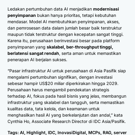
Ledakan pertumbuhan data AI menjadikan
modernisasi
penyimpanan
bukan hanya prioritas, tetapi kebutuhan
mendasar. Model AI membutuhkan penyimpanan, akses,
dan pemrosesan data dalam jumlah besar baik terstruktur
maupun tidak terstruktur dengan kecepatan sangat tinggi.
Karena itu, perusahaan berinvestasi besar pada platform
penyimpanan yang
skalabel, ber-throughput tinggi,
berlatensi sangat rendah
, serta aman untuk memastikan
penerapan AI berjalan sukses.
“Pasar infrastruktur AI untuk perusahaan di Asia Pasifik siap
mengalami pertumbuhan signifikan, dengan investasi
sebesar hampir US$20 miliar diperkirakan hingga 2029.
Perusahaan harus mengambil pendekatan strategis
terhadap AI, fokus pada hasil bisnis yang jelas, membangun
infrastruktur yang skalabel dan tangguh, serta memastikan
kualitas data, tata kelola, dan keamanan untuk
menghasilkan hasil AI yang berkelanjutan dan andal,” kata
Cynthia Ho, Associate Research Director di IDC Asia/Pasifik
.
Tags:
AI
,
Highlight
,
IDC
,
InovasiDigital
,
MCPs
,
RAG
,
server