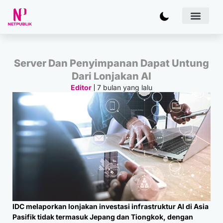
Artificial
Bisnis & 
Inovasi & Solu
IT Inf
Server Dan Penyimpanan Dapat Untung
Dari Lonjakan AI
7 bulan yang lalu
Editor
IDC melaporkan lonjakan investasi infrastruktur AI di Asia
Pasifik tidak termasuk Jepang dan Tiongkok, dengan