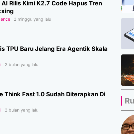
AI Rilis Kimi K2.7 Code Hapus Tren
xing
igence
2 minggu yang lalu
lis TPU Baru Jelang Era Agentik Skala
i
2 bulan yang lalu
e Think Fast 1.0 Sudah Diterapkan Di
Ru
i
2 bulan yang lalu