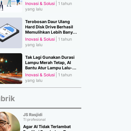
Manusia
Inovasi & Solusi
1 tahun
yang lalu
Terobosan Daur Ulang
Hard Disk Drive Berhasil
Memulihkan Lebih Banyak
Material Penting
Inovasi & Solusi
1 tahun
yang lalu
Tak Lagi Gunakan Durasi
Lampu Merah Tetap, AI
Bantu Atur Lampu Lalu-
Lintas
Inovasi & Solusi
1 tahun
yang lalu
brik
JS Rasjidi
TI profesional
Agar AI Tidak Terlambat