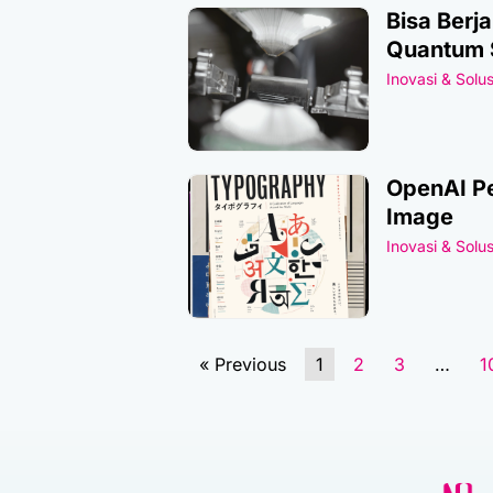
Bisa Berj
Quantum 
Inovasi & Solus
OpenAI Pe
Image
Inovasi & Solus
« Previous
1
2
3
…
1