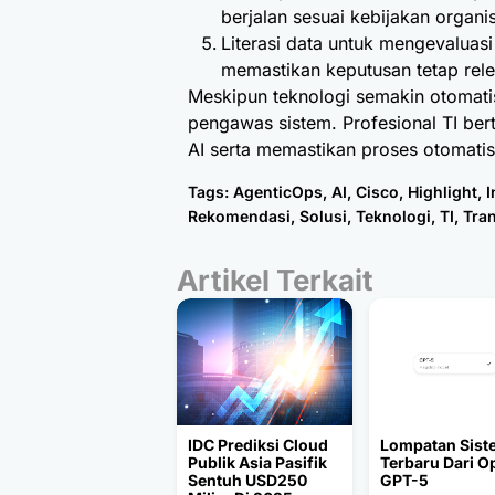
berjalan sesuai kebijakan organis
Literasi data untuk mengevaluasi
memastikan keputusan tetap rele
Meskipun teknologi semakin otomatis
pengawas sistem. Profesional TI ber
AI serta memastikan proses otomatis 
Tags:
AgenticOps
,
AI
,
Cisco
,
Highlight
,
I
Rekomendasi
,
Solusi
,
Teknologi
,
TI
,
Tran
Artikel Terkait
IDC Prediksi Cloud
Lompatan Sist
Publik Asia Pasifik
Terbaru Dari O
Sentuh USD250
GPT-5