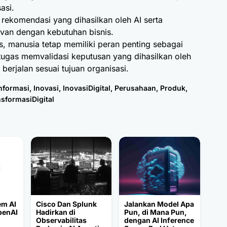
asi.
 rekomendasi yang dihasilkan oleh AI serta
van dengan kebutuhan bisnis.
, manusia tetap memiliki peran penting sebagai
tugas memvalidasi keputusan yang dihasilkan oleh
berjalan sesuai tujuan organisasi.
nformasi
,
Inovasi
,
InovasiDigital
,
Perusahaan
,
Produk
,
sformasiDigital
em AI
Cisco Dan Splunk
Jalankan Model Apa
penAI
Hadirkan di
Pun, di Mana Pun,
Observabilitas
dengan AI Inference