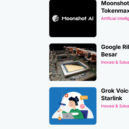
Moonshot 
Tokenmax
Artificial intell
Google Ri
Besar
Inovasi & Solus
Grok Voic
Starlink
Inovasi & Solus