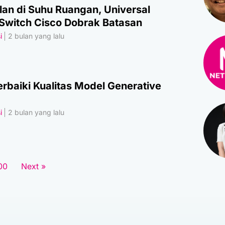
alan di Suhu Ruangan, Universal
Switch Cisco Dobrak Batasan
i
2 bulan yang lalu
rbaiki Kualitas Model Generative
i
2 bulan yang lalu
00
Next »