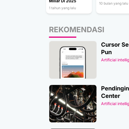
Miliar Di 2025
10 bulan yang lalu
1 tahun yang lalu
REKOMENDASI
Cursor Se
Pun
Artificial intell
Pendingin
Center
Artificial intell