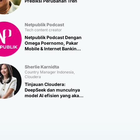
Prediksi Perubahan Tren
Netpublik Podcast
Tech content creator
Netpublik Podcast Dengan
Omega Poernomo, Pakar
Mobile & Internet Banking
Multipolar Technology
Sherlie Karnidta
Country Manager Indonesia,
Cloudera
Tinjauan Cloudera:
DeepSeek dan munculnya
model AI efisien yang akan
memicu lebih banyak
inovasi baru