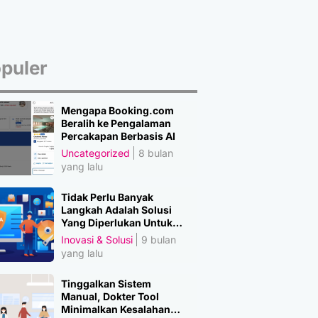
puler
Mengapa Booking.com
Beralih ke Pengalaman
Percakapan Berbasis AI
Uncategorized
8 bulan
yang lalu
Tidak Perlu Banyak
Langkah Adalah Solusi
Yang Diperlukan Untuk
Amankan Data
Inovasi & Solusi
9 bulan
yang lalu
Tinggalkan Sistem
Manual, Dokter Tool
Minimalkan Kesalahan