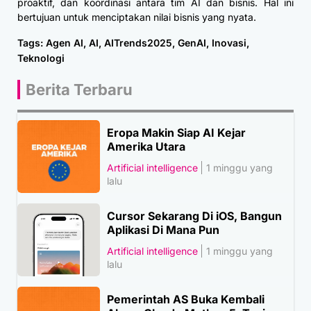
proaktif, dan koordinasi antara tim AI dan bisnis. Hal ini
bertujuan untuk menciptakan nilai bisnis yang nyata.
Tags:
Agen AI
,
AI
,
AITrends2025
,
GenAI
,
Inovasi
,
Teknologi
Berita Terbaru
Eropa Makin Siap AI Kejar
Amerika Utara
Artificial intelligence
1 minggu yang
lalu
Cursor Sekarang Di iOS, Bangun
Aplikasi Di Mana Pun
Artificial intelligence
1 minggu yang
lalu
Pemerintah AS Buka Kembali