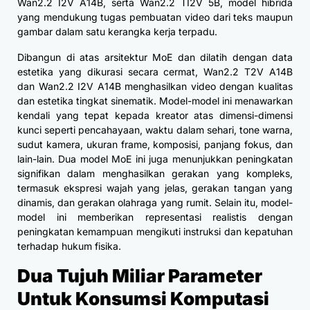
Wan2.2 I2V A14B, serta Wan2.2 TI2V 5B, model hibrida
yang mendukung tugas pembuatan video dari teks maupun
gambar dalam satu kerangka kerja terpadu.
Dibangun di atas arsitektur MoE dan dilatih dengan data
estetika yang dikurasi secara cermat, Wan2.2 T2V A14B
dan Wan2.2 I2V A14B menghasilkan video dengan kualitas
dan estetika tingkat sinematik. Model-model ini menawarkan
kendali yang tepat kepada kreator atas dimensi-dimensi
kunci seperti pencahayaan, waktu dalam sehari, tone warna,
sudut kamera, ukuran frame, komposisi, panjang fokus, dan
lain-lain. Dua model MoE ini juga menunjukkan peningkatan
signifikan dalam menghasilkan gerakan yang kompleks,
termasuk ekspresi wajah yang jelas, gerakan tangan yang
dinamis, dan gerakan olahraga yang rumit. Selain itu, model-
model ini memberikan representasi realistis dengan
peningkatan kemampuan mengikuti instruksi dan kepatuhan
terhadap hukum fisika.
Dua Tujuh Miliar Parameter
Untuk Konsumsi Komputasi