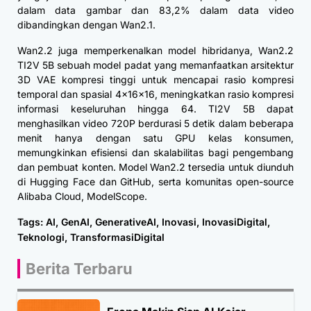
dalam data gambar dan 83,2% dalam data video
dibandingkan dengan Wan2.1.
Wan2.2 juga memperkenalkan model hibridanya, Wan2.2
TI2V 5B sebuah model padat yang memanfaatkan arsitektur
3D VAE kompresi tinggi untuk mencapai rasio kompresi
temporal dan spasial 4x16x16, meningkatkan rasio kompresi
informasi keseluruhan hingga 64. TI2V 5B dapat
menghasilkan video 720P berdurasi 5 detik dalam beberapa
menit hanya dengan satu GPU kelas konsumen,
memungkinkan efisiensi dan skalabilitas bagi pengembang
dan pembuat konten. Model Wan2.2 tersedia untuk diunduh
di Hugging Face dan GitHub, serta komunitas open-source
Alibaba Cloud, ModelScope.
Tags:
AI
,
GenAI
,
GenerativeAI
,
Inovasi
,
InovasiDigital
,
Teknologi
,
TransformasiDigital
Berita Terbaru