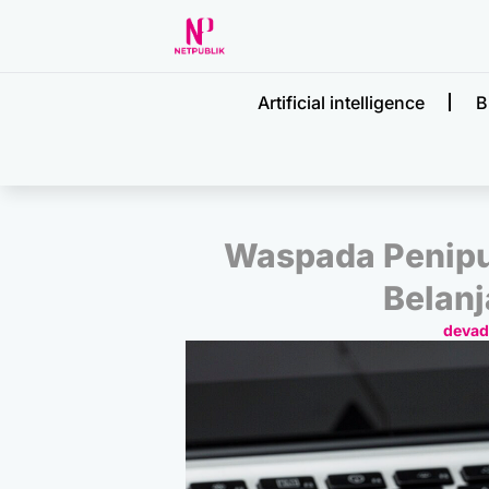
Artificial intelligence
B
Waspada Penip
Belanj
deva