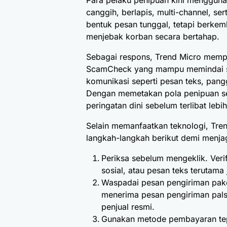
Para pelaku penipuan kini menggun
canggih, berlapis, multi-channel, ser
bentuk pesan tunggal, tetapi berkem
menjebak korban secara bertahap.
Sebagai respons, Trend Micro mempe
ScamCheck yang mampu memindai siny
komunikasi seperti pesan teks, pangg
Dengan memetakan pola penipuan se
peringatan dini sebelum terlibat lebi
Selain memanfaatkan teknologi, Tr
langkah-langkah berikut demi menj
Periksa sebelum mengeklik. Veri
sosial, atau pesan teks terutama 
Waspadai pesan pengiriman pak
menerima pesan pengiriman palsu.
penjual resmi.
Gunakan metode pembayaran te