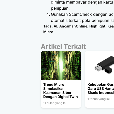
diminta membayar dengan kartu
penipuan.
Gunakan ScamCheck dengan Scam
otomatis terkait pola penipuan s
Tags:
AI
,
AncamanOnline
,
Highlight
,
Kea
Micro
Artikel Terkait
Trend Micro
Kebobolan Gar
Simulasikan
Gara USB Hant
Keamanan Siber
Bisnis Indones
Dengan Digital Twin
1 tahun yang lalu
11 bulan yang lalu