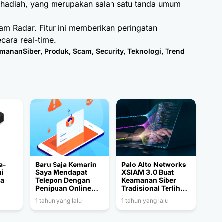
 hadiah, yang merupakan salah satu tanda umum
 Radar. Fitur ini memberikan peringatan
ecara real-time.
mananSiber
,
Produk
,
Scam
,
Security
,
Teknologi
,
Trend
a-
Baru Saja Kemarin
Palo Alto Networks
ui
Saya Mendapat
XSIAM 3.0 Buat
ia
Telepon Dengan
Keamanan Siber
Penipuan Online
Tradisional Terlihat
Bermodus Ini
Usang
1 tahun yang lalu
1 tahun yang lalu