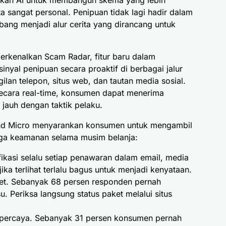
akan AI untuk membangun skema yang lebih
ta sangat personal. Penipuan tidak lagi hadir dalam
bang menjadi alur cerita yang dirancang untuk
rkenalkan Scam Radar, fitur baru dalam
al penipuan secara proaktif di berbagai jalur
ilan telepon, situs web, dan tautan media sosial.
cara real-time, konsumen dapat menerima
h jauh dengan taktik pelaku.
end Micro menyarankan konsumen untuk mengambil
aga keamanan selama musim belanja:
fikasi selalu setiap penawaran dalam email, media
jika terlihat terlalu bagus untuk menjadi kenyataan.
et. Sebanyak 68 persen responden pernah
 Periksa langsung status paket melalui situs
percaya. Sebanyak 31 persen konsumen pernah