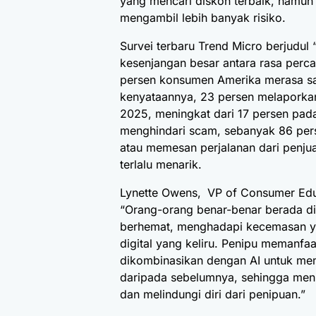
yang mencari diskon terbaik, namun
mengambil lebih banyak risiko.
Survei terbaru
Trend Micro
berjudul 
kesenjangan besar antara rasa perca
persen konsumen Amerika merasa sa
kenyataannya, 23 persen melaporkan
2025, meningkat dari 17 persen pa
menghindari scam, sebanyak 86 per
atau memesan perjalanan dari penju
terlalu menarik.
Lynette Owens,
VP of Consumer Edu
“Orang-orang benar-benar berada di
berhemat, menghadapi kecemasan yang
digital yang keliru. Penipu memanfa
dikombinasikan dengan AI untuk mem
daripada sebelumnya, sehingga men
dan melindungi diri dari penipuan.”