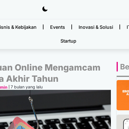
isnis & Kebijakan
Events
Inovasi & Solusi
I
Startup
uan Online Mengamcam
Be
a Akhir Tahun
7 bulan yang lalu
dmin