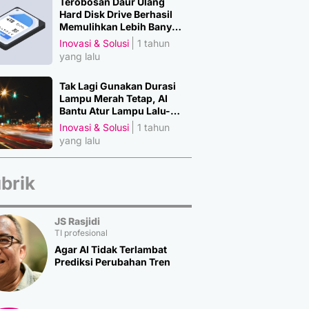
Terobosan Daur Ulang
Hard Disk Drive Berhasil
Memulihkan Lebih Banyak
Material Penting
Inovasi & Solusi
1 tahun
yang lalu
Tak Lagi Gunakan Durasi
Lampu Merah Tetap, AI
Bantu Atur Lampu Lalu-
Lintas
Inovasi & Solusi
1 tahun
yang lalu
brik
JS Rasjidi
TI profesional
Agar AI Tidak Terlambat
Prediksi Perubahan Tren