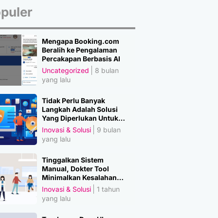
puler
Mengapa Booking.com
Beralih ke Pengalaman
Percakapan Berbasis AI
Uncategorized
8 bulan
yang lalu
Tidak Perlu Banyak
Langkah Adalah Solusi
Yang Diperlukan Untuk
Amankan Data
Inovasi & Solusi
9 bulan
yang lalu
Tinggalkan Sistem
Manual, Dokter Tool
Minimalkan Kesalahan
Manusia
Inovasi & Solusi
1 tahun
yang lalu