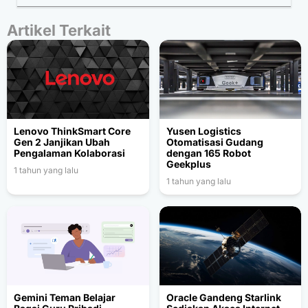
Artikel Terkait
Lenovo ThinkSmart Core
Yusen Logistics
Gen 2 Janjikan Ubah
Otomatisasi Gudang
Pengalaman Kolaborasi
dengan 165 Robot
Geekplus
1 tahun yang lalu
1 tahun yang lalu
Gemini Teman Belajar
Oracle Gandeng Starlink