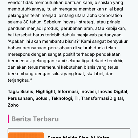
vendor tidak membutuhkan bantuan kami, bisnislah yang
membutuhkannya, itulah mengapa memberikan nilai bagi
pelanggan telah menjadi bintang utara Zoho Corporation
selama 30 tahun. Sebelum inovasi, strategi, atau prinsip
panduan menjadi produk, perubahan arah, atau kebijakan,
hal tersebut harus terlebih dahulu menjawab pertanyaan,
‘Apakah ini akan membantu bisnis?’ Kami sangat bersyukur
bahwa perusahaan-perusahaan di seluruh dunia telah
merespons dengan sangat positif terhadap pendekatan
berorientasi pelanggan kami selama tiga dekade terakhir,
dan akan terus memenuhi kebutuhan bisnis yang terus
berkembang dengan solusi yang kuat, skalabel, dan
terjangkau.”
Tags:
Bisnis
,
Highlight
,
Informasi
,
Inovasi
,
InovasiDigital
,
Perusahaan
,
Solusi
,
Teknologi
,
TI
,
TransformasiDigital
,
Zoho
Berita Terbaru
Eropa Makin Siap AI Kejar