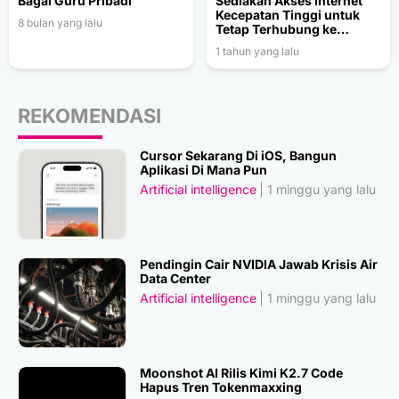
Bagai Guru Pribadi
Sediakan Akses Internet
Kecepatan Tinggi untuk
8 bulan yang lalu
Tetap Terhubung ke
Aplikasi Industri
1 tahun yang lalu
REKOMENDASI
Cursor Sekarang Di iOS, Bangun
Aplikasi Di Mana Pun
Artificial intelligence
1 minggu yang lalu
Pendingin Cair NVIDIA Jawab Krisis Air
Data Center
Artificial intelligence
1 minggu yang lalu
Moonshot AI Rilis Kimi K2.7 Code
Hapus Tren Tokenmaxxing