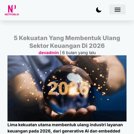
Artificial
Bisnis & 
Inovasi & Solu
IT Inf
5 Kekuatan Yang Membentuk Ulang
Sektor Keuangan Di 2026
6 bulan yang lalu
devadmin
Lima kekuatan utama membentuk ulang industri layanan
keuangan pada 2026, dari generative AI dan embedded