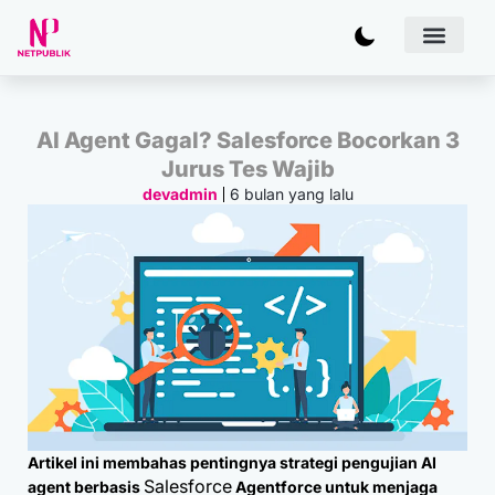
Artificial
Bisnis & 
Inovasi & Solu
IT Inf
AI Agent Gagal? Salesforce Bocorkan 3
Jurus Tes Wajib
6 bulan yang lalu
devadmin
Artikel ini membahas pentingnya strategi pengujian AI
Salesforce
agent berbasis
Agentforce untuk menjaga