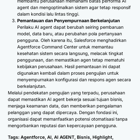
membantu perusahaan memahami batas performa AI
agent dan mengoptimalkan sistem agar tetap responsif
dalam kondisi lalu lintas tinggi.
Pemantauan dan Penyempurnaan Berkelanjutan
Perilaku AI agent dapat berubah seiring pembaruan
model, data baru, atau perubahan pola pertanyaan
pengguna. Oleh karena itu, Salesforce menghadirkan
Agentforce Command Center untuk memantau
kesehatan sistem secara langsung, melacak tingkat
penggunaan, dan memastikan agen tetap mematuhi
kebijakan perusahaan. Hasil pemantauan ini dapat
digunakan kembali dalam proses pengujian untuk
menyempurnakan konfigurasi dan respons agen secara
berkelanjutan.
Melalui pendekatan pengujian yang terpadu, perusahaan
dapat memastikan AI agent bekerja sesuai tujuan bisnis,
menjaga keamanan data, dan memberikan pengalaman
pelanggan yang dapat dipercaya. Dengan fondasi ini,
organisasi dapat memanfaatkan potensi otomatisasi tanpa
mengorbankan reputasi dan kepercayaan pengguna.
Tags:
Agentforce
,
AI
,
AI AGENT
,
Bisnis
,
Highlight
,