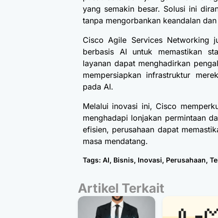
yang semakin besar. Solusi ini dir
tanpa mengorbankan keandalan dan e
Cisco Agile Services Networking 
berbasis AI untuk memastikan stab
layanan dapat menghadirkan pengal
mempersiapkan infrastruktur mer
pada AI.
Melalui inovasi ini, Cisco memper
menghadapi lonjakan permintaan dat
efisien, perusahaan dapat memastik
masa mendatang.
Tags:
AI
,
Bisnis
,
Inovasi
,
Perusahaan
,
Te
Artikel Terkait