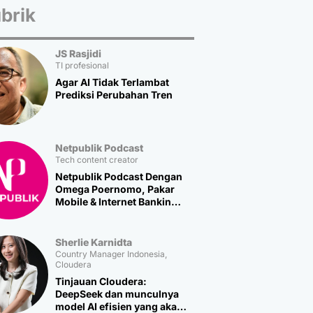
brik
JS Rasjidi
TI profesional
Agar AI Tidak Terlambat
Prediksi Perubahan Tren
Netpublik Podcast
Tech content creator
Netpublik Podcast Dengan
Omega Poernomo, Pakar
Mobile & Internet Banking
Multipolar Technology
Sherlie Karnidta
Country Manager Indonesia,
Cloudera
Tinjauan Cloudera:
DeepSeek dan munculnya
model AI efisien yang akan