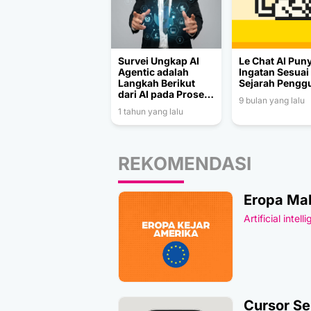
Survei Ungkap AI
Le Chat AI Pun
Agentic adalah
Ingatan Sesuai
Langkah Berikut
Sejarah Pengg
dari AI pada Proses
9 bulan yang lalu
Bisnis
1 tahun yang lalu
REKOMENDASI
Eropa Mak
Artificial intell
Cursor Se