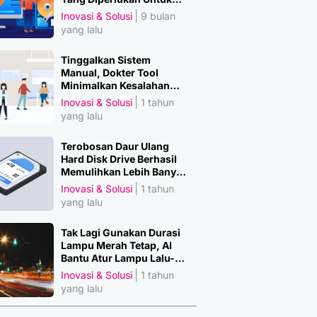
Amankan Data
Inovasi & Solusi
9 bulan
yang lalu
Tinggalkan Sistem
Manual, Dokter Tool
Minimalkan Kesalahan
Manusia
Inovasi & Solusi
1 tahun
yang lalu
Terobosan Daur Ulang
Hard Disk Drive Berhasil
Memulihkan Lebih Banyak
Material Penting
Inovasi & Solusi
1 tahun
yang lalu
Tak Lagi Gunakan Durasi
Lampu Merah Tetap, AI
Bantu Atur Lampu Lalu-
Lintas
Inovasi & Solusi
1 tahun
yang lalu