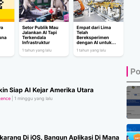
ya
Setor Publik Mau
Empat dari Lima
Jalankan AI Tapi
Telah
una
Terkendala
Bereksperimen
Infrastruktur
dengan AI untuk
Modernisasi
1 tahun yang lalu
1 tahun yang lalu
Manufaktur
Po
in Siap AI Kejar Amerika Utara
igence
1 minggu yang lalu
karang Di iOS, Bangun Aplikasi Di Mana