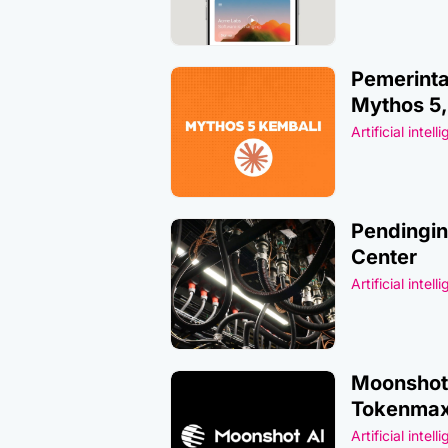
Pemerinta
Mythos 5
Artificial intell
Pendingin
Center
Artificial intell
Moonshot 
Tokenmax
Artificial intell