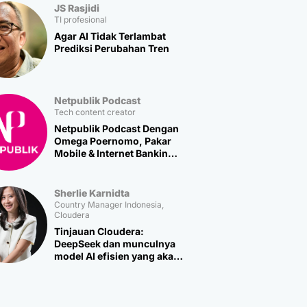
JS Rasjidi
TI profesional
Agar AI Tidak Terlambat
Prediksi Perubahan Tren
Netpublik Podcast
Tech content creator
Netpublik Podcast Dengan
Omega Poernomo, Pakar
Mobile & Internet Banking
Multipolar Technology
Sherlie Karnidta
Country Manager Indonesia,
Cloudera
Tinjauan Cloudera:
DeepSeek dan munculnya
model AI efisien yang akan
memicu lebih banyak
inovasi baru