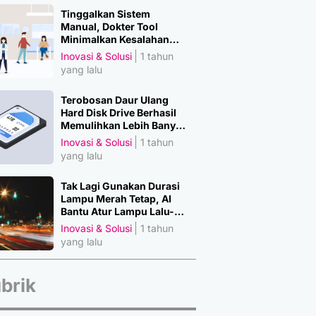
Tinggalkan Sistem
Manual, Dokter Tool
Minimalkan Kesalahan
Manusia
Inovasi & Solusi
1 tahun
yang lalu
Terobosan Daur Ulang
Hard Disk Drive Berhasil
Memulihkan Lebih Banyak
Material Penting
Inovasi & Solusi
1 tahun
yang lalu
Tak Lagi Gunakan Durasi
Lampu Merah Tetap, AI
Bantu Atur Lampu Lalu-
Lintas
Inovasi & Solusi
1 tahun
yang lalu
brik