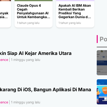
Claude Opus 4
Apakah AI IBM Akan
Cegah
Kembali Berikan
anyak
Penyalahgunaan AI
Prediksi Yang
sia
Untuk Kembangkan
Gegerkan Dunia di
an
Senjata Berbahaya
Wimbledon 2025?
1 tahun yang lalu
1 tahun yang lalu
Po
in Siap AI Kejar Amerika Utara
igence
1 minggu yang lalu
karang Di iOS, Bangun Aplikasi Di Mana
igence
1 minggu yang lalu