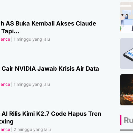
h AS Buka Kembali Akses Claude
, Tapi…
igence
1 minggu yang lalu
 Cair NVIDIA Jawab Krisis Air Data
igence
1 minggu yang lalu
AI Rilis Kimi K2.7 Code Hapus Tren
Ru
xing
igence
2 minggu yang lalu