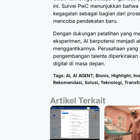
ini. Survei PwC menunjukkan bahwa
kegagalan sebagai bagian dari prose
mencoba pendekatan baru.
Dengan dukungan pelatihan yang me
eksperimen, AI berpotensi menjadi
menggantikannya. Perusahaan yang
pengembangan talenta diperkirakan
digital di masa depan.
Tags:
AI
,
AI AGENT
,
Bisnis
,
Highlight
,
In
Rekomendasi
,
Solusi
,
Teknologi
,
Transf
Artikel Terkait