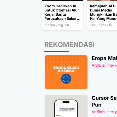
Zoom Hadirkan AI
Kemajuan AI Di
untuk Otomasi Alur
Dunia Medis
Kerja, Bantu
Mungkinkan B
Perusahaan Bekerja
Hal Yang Manu
Lebih Cerdas
Tak Bisa Lakuk
1 tahun yang lalu
1 tahun yang lalu
Sebelumnya
REKOMENDASI
Eropa Mak
Artificial intell
Cursor Se
Pun
Artificial intell