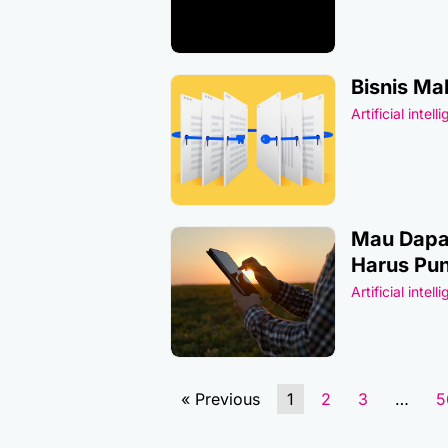
Bisnis Ma
Artificial intell
Mau Dapat
Harus Pun
Artificial intell
« Previous
1
2
3
…
5