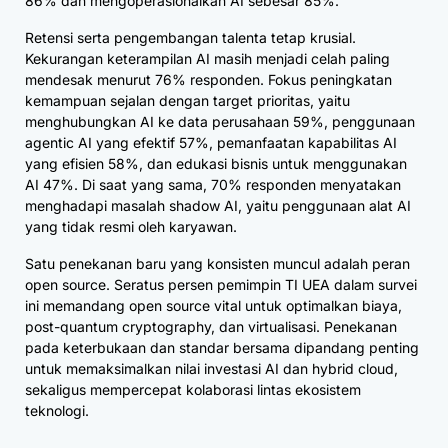
86% dan mengoperasionalkan AI sebesar 85%.
Retensi serta pengembangan talenta tetap krusial.
Kekurangan keterampilan AI masih menjadi celah paling
mendesak menurut 76% responden. Fokus peningkatan
kemampuan sejalan dengan target prioritas, yaitu
menghubungkan AI ke data perusahaan 59%, penggunaan
agentic AI yang efektif 57%, pemanfaatan kapabilitas AI
yang efisien 58%, dan edukasi bisnis untuk menggunakan
AI 47%. Di saat yang sama, 70% responden menyatakan
menghadapi masalah shadow AI, yaitu penggunaan alat AI
yang tidak resmi oleh karyawan.
Satu penekanan baru yang konsisten muncul adalah peran
open source. Seratus persen pemimpin TI UEA dalam survei
ini memandang open source vital untuk optimalkan biaya,
post-quantum cryptography, dan virtualisasi. Penekanan
pada keterbukaan dan standar bersama dipandang penting
untuk memaksimalkan nilai investasi AI dan hybrid cloud,
sekaligus mempercepat kolaborasi lintas ekosistem
teknologi.