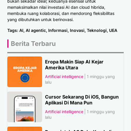
bukan sekadar ideal; keduanya esensial untuk
memaksimalkan nilai investasi AI dan cloud hibrida,
membuka ruang kolaborasi, dan mendorong fleksibilitas
yang dibutuhkan untuk berinovasi.
Tags:
AI
,
AI agentic
,
Informasi
,
Inovasi
,
Teknologi
,
UEA
Berita Terbaru
Eropa Makin Siap AI Kejar
Amerika Utara
Artificial intelligence
1 minggu yang
lalu
Cursor Sekarang Di iOS, Bangun
Aplikasi Di Mana Pun
Artificial intelligence
1 minggu yang
lalu