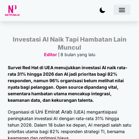
Artificial
Bisnis & 
Inovasi & Solu
IT Inf
Investasi AI Naik Tapi Hambatan Lain
Muncul
8 bulan yang lalu
Editor
Survei Red Hat di UEA menujukkan investasi AI naik rata-
rata 31% hingga 2026 dan AI jadi prioritas bagi 82%
responden, namun 96% organisasi belum melihat nilai
nyata bagi pelanggan. Open source dipandang vital,
sementara hambatan utama mencakup integrasi,
keamanan data, dan kekurangan talenta.
Uni Emirat Arab
Organisasi di
(UEA) mengantisipasi
peningkatan investasi AI dengan rata-rata 31% hingga
tahun 2026. Dalam 18 bulan ke depan, AI menjadi salah satu
prioritas utama bagi 82% responden strategi TI, bersama
keamanan dan optimasi biaya.