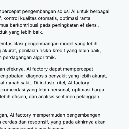
empercepat pengembangan solusi AI untuk berbagai
, kontrol kualitas otomatis, optimasi rantai
mua berkontribusi pada peningkatan efisiensi,
duk yang lebih baik.
emfasilitasi pengembangan model yang lebih
kurat, penilaian risiko kredit yang lebih baik,
n perdagangan algoritmik.
an efeknya. AI factory dapat mempercepat
engobatan, diagnosis penyakit yang lebih akurat,
l rumah sakit. Di industri ritel, AI factory
omendasi yang lebih personal, optimasi harga
ebih efisien, dan analisis sentimen pelanggan
nggan, AI factory mempermudah pengembangan
ih cerdas dan responsif, yang pada akhirnya akan
an mengurangi biaya layanan.