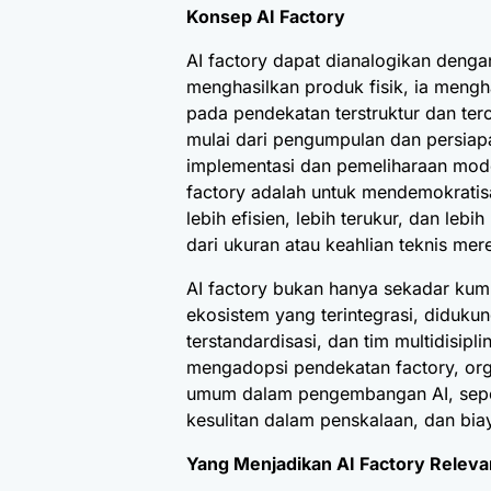
Konsep AI Factory
AI factory dapat dianalogikan dengan
menghasilkan produk fisik, ia mengh
pada pendekatan terstruktur dan ter
mulai dari pengumpulan dan persiapa
implementasi dan pemeliharaan model
factory adalah untuk mendemokrati
lebih efisien, lebih terukur, dan leb
dari ukuran atau keahlian teknis mer
AI factory bukan hanya sekadar kump
ekosistem yang terintegrasi, didukun
terstandardisasi, dan tim multidisipl
mengadopsi pendekatan factory, org
umum dalam pengembangan AI, sepert
kesulitan dalam penskalaan, dan biay
Yang Menjadikan AI Factory Releva