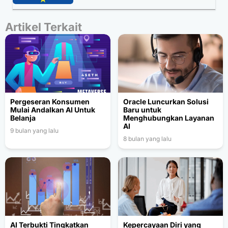
Artikel Terkait
Pergeseran Konsumen
Oracle Luncurkan Solusi
Mulai Andalkan AI Untuk
Baru untuk
Belanja
Menghubungkan Layanan
AI
9 bulan yang lalu
8 bulan yang lalu
AI Terbukti Tingkatkan
Kepercayaan Diri yang