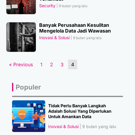
Security
9 bulan yang lalu
Banyak Perusahaan Kesulitan
Mengelola Data Jadi Wawasan
Inovasi & Solusi
9 bulan yang lalu
« Previous
1
2
3
4
Populer
Tidak Perlu Banyak Langkah
Adalah Solusi Yang Diperlukan
Untuk Amankan Data
Inovasi & Solusi
9 bulan yang lalu