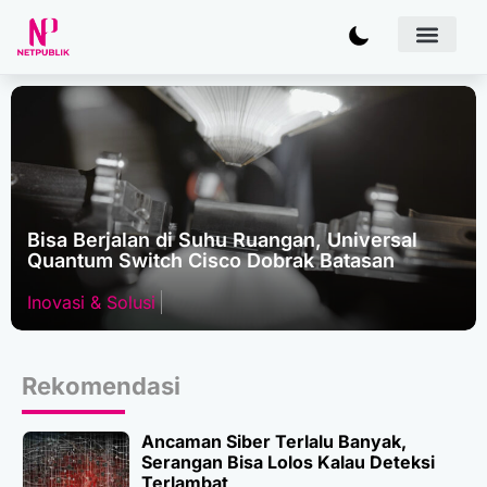
Artificial inte
Bisnis & Kebij
Inovasi & Solusi
IT Infras
Bisa Berjalan di Suhu Ruangan, Universal
Quantum Switch Cisco Dobrak Batasan
Inovasi & Solusi
Rekomendasi
Ancaman Siber Terlalu Banyak,
Serangan Bisa Lolos Kalau Deteksi
Terlambat