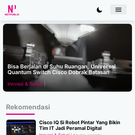
Artificial inte
Bisnis & Kebij
Inovasi & Solusi
IT Infras
Bisa Berjalan di Suhu Ruangan, Universal
Quantum Switch Cisco Dobrak Batasan
Inovasi & Solusi
Rekomendasi
Cisco IQ Si Robot Pintar Yang Bikin
Tim IT Jadi Peramal Digital
Inovasi & Solusi